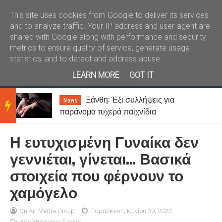
Καλώς ήλθατε
Kral News
This site uses cookies from Google to deliver its services
and to analyze traffic. Your IP address and user-agent are
shared with Google along with performance and security
metrics to ensure quality of service, generate usage
statistics, and to detect and address abuse.
LEARN MORE
GOT IT
Καιρός: Ζέστη με λίγες νεφώσεις
News
BRE
και 7 μποφόρ μελτέμι
Η ευτυχισμένη Γυναίκα δεν
AKIN
γεννιέται, γίνεται… Βασικά
στοιχεία που φέρνουν το
G
χαμόγελο
NEW
On Air Media Group
Παρασκευή, Ιουνίου 30, 2023
Δεν Υπάρχουν Σχόλια