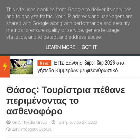
Καλώς ήλθατε
Kral News
This site uses cookies from Google to deliver its services
and to analyze traffic. Your IP address and user-agent are
shared with Google along with performance and security
metrics to ensure quality of service, generate usage
statistics, and to detect and address abuse.
LEARN MORE
GOT IT
ΕΠΣ Ξάνθης: Super Cup 2026 στο
News
BRE
γήπεδο Κιμμερίων με φιλανθρωπικό
χαρακτήρα
Θάσος: Τουρίστρια πέθανε
AKIN
περιμένοντας το
ασθενοφόρο
G
On Air Media Group
Τρίτη, Ιουνίου 27, 2023
Δεν Υπάρχουν Σχόλια
NEW