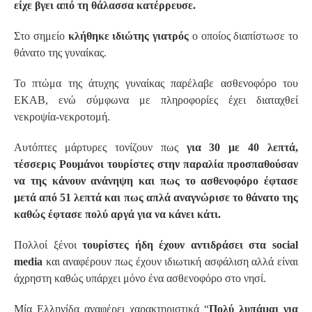
είχε βγει από τη θάλασσα κατέρρευσε.
Στο σημείο
κλήθηκε ιδιώτης γιατρός
ο οποίος διαπίστωσε το
θάνατο της γυναίκας.
Το πτώμα της άτυχης γυναίκας παρέλαβε ασθενοφόρο του
ΕΚΑΒ, ενώ σύμφωνα με πληροφορίες έχει διαταχθεί
νεκροψία-νεκροτομή.
Αυτόπτες μάρτυρες τονίζουν πως
για 30 με 40 λεπτά,
τέσσερις Ρουμάνοι τουρίστες στην παραλία προσπαθούσαν
να της κάνουν ανάνηψη και πως το ασθενοφόρο έφτασε
μετά από 51 λεπτά και πως απλά αναγνώρισε το θάνατο της
καθώς έφτασε πολύ αργά για να κάνει κάτι.
Πολλοί ξένοι
τουρίστες ήδη έχουν αντιδράσει στα social
media
και αναφέρουν πως έχουν ιδιωτική ασφάλιση αλλά είναι
άχρηστη καθώς υπάρχει μόνο ένα ασθενοφόρο στο νησί.
Μία Ελληνίδα αναφέρει χαρακτηριστικά “
Πολύ λυπάμαι για