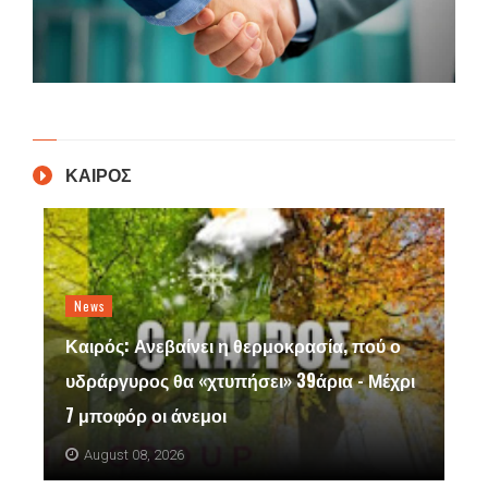
ΚΑΙΡΟΣ
News
Καιρός: Ανεβαίνει η θερμοκρασία, πού ο
υδράργυρος θα «χτυπήσει» 39άρια - Μέχρι
7 μποφόρ οι άνεμοι
August 08, 2026