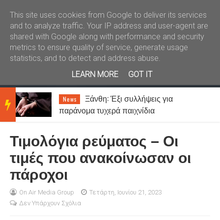
Καλώς ήλθατε
Kral News
This site uses cookies from Google to deliver its services
and to analyze traffic. Your IP address and user-agent are
shared with Google along with performance and security
metrics to ensure quality of service, generate usage
statistics, and to detect and address abuse.
LEARN MORE
GOT IT
–
Ξάνθη: Έξι συλλήψεις για
News
BRE
παράνομα τυχερά παιχνίδια
Τιμολόγια ρεύματος – Οι
AKIN
τιμές που ανακοίνωσαν οι
πάροχοι
G
On Air Media Group
Τετάρτη, Ιουνίου 21, 2023
Δεν Υπάρχουν Σχόλια
NEW