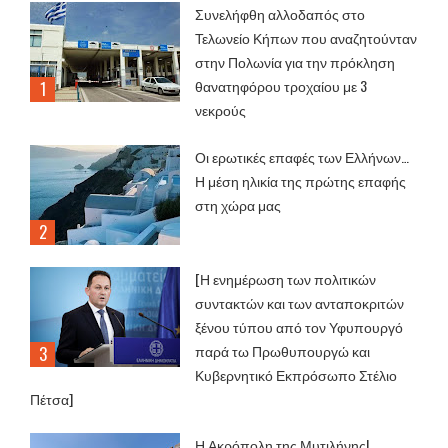
Συνελήφθη αλλοδαπός στο
Τελωνείο Κήπων που αναζητούνταν
στην Πολωνία για την πρόκληση
θανατηφόρου τροχαίου με 3
νεκρούς
Οι ερωτικές επαφές των Ελλήνων…
Η μέση ηλικία της πρώτης επαφής
στη χώρα μας
[Η ενημέρωση των πολιτικών
συντακτών και των ανταποκριτών
ξένου τύπου από τον Υφυπουργό
παρά τω Πρωθυπουργώ και
Κυβερνητικό Εκπρόσωπο Στέλιο
Πέτσα]
Η Ακρόπολη της Μυτιλήνης!