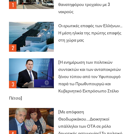
θανατηφόρου τροχαίου με 3
νεκρούς
Οι ερωτικές επαφές των Ελλήνων…
Η μέση ηλικία της πρώτης επαφής
στη χώρα μας
[Η ενημέρωση των πολιτικών
συντακτών και των ανταποκριτών
ξένου τύπου από τον Υφυπουργό
παρά τω Πρωθυπουργώ και
Κυβερνητικό Εκπρόσωπο Στέλιο
Πέτσα]
[Με απόφαση
Θεοδωρικάκου....Διοικητικοί
υπάλληλοι των ΟΤΑ σε ρόλο
δημοτικής αστυνομίας! Το πολιτικό