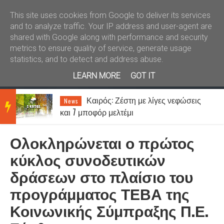
Καλώς ήλθατε
Kral News
This site uses cookies from Google to deliver its services
and to analyze traffic. Your IP address and user-agent are
shared with Google along with performance and security
metrics to ensure quality of service, generate usage
statistics, and to detect and address abuse.
LEARN MORE
GOT IT
Καιρός: Ζέστη με λίγες νεφώσεις
News
BRE
και 7 μποφόρ μελτέμι
Ολοκληρώνεται ο πρώτος
AKIN
κύκλος συνοδευτικών
δράσεων στο πλαίσιο του
G
προγράμματος ΤΕΒΑ της
Κοινωνικής Σύμπραξης Π.Ε.
NEW