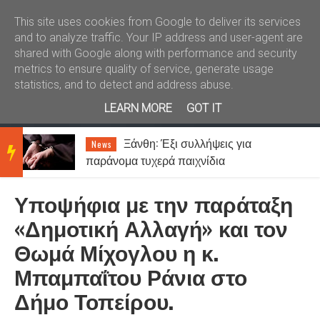
Καλώς ήλθατε
Kral News
This site uses cookies from Google to deliver its services
and to analyze traffic. Your IP address and user-agent are
shared with Google along with performance and security
metrics to ensure quality of service, generate usage
statistics, and to detect and address abuse.
LEARN MORE
GOT IT
–
Ξάνθη: Έξι συλλήψεις για
News
BRE
παράνομα τυχερά παιχνίδια
Υποψήφια με την παράταξη
AKIN
«Δημοτική Αλλαγή» και τον
Θωμά Μίχογλου η κ.
G
Μπαμπαΐτου Ράνια στο
Δήμο Τοπείρου.
NEW