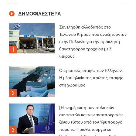
ΔΗΜΟΦΙΛΕΣΤΕΡΑ
Συνελήφθη αλλοδαπός στο
Τελωνείο Κήπων που αναζητούνταν
στην Πολωνία για την πρόκληση
θανατηφόρου τροχαίου με 3
νεκρούς
Οι ερωτικές επαφές των Ελλήνων…
Η μέση ηλικία της πρώτης επαφής
στη χώρα μας
[Η ενημέρωση των πολιτικών
συντακτών και των ανταποκριτών
ξένου τύπου από τον Υφυπουργό
παρά τω Πρωθυπουργώ και