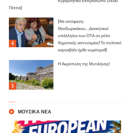
Κυβερνητικό Εκπρόσωπο Στέλιο
Πέτσα]
[Με απόφαση
Θεοδωρικάκου....Διοικητικοί
υπάλληλοι των ΟΤΑ σε ρόλο
δημοτικής αστυνομίας! Το πολιτικό
καρναβάλι ήρθε νωρίτερα!]
Η Ακρόπολη της Μυτιλήνης!
ΜΟΥΣΙΚΑ ΝΕΑ