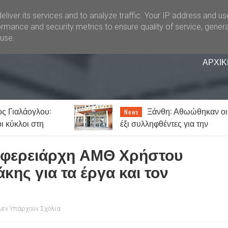
liver its services and to analyze traffic. Your IP address and u
rmance and security metrics to ensure quality of service, gener
buse.
ΑΡΧΙΚ
: Αθωώθηκαν οι
Απιστία: Πόσο συχ
Lifestyle
ες για την
συμβαίνει και ποιοι το
 τυχερά παίγνια
παραδέχονται πιο εύκολα;
ιφερειάρχη ΑΜΘ Χρήστου
κης για τα έργα και τον
εν Υπάρχουν Σχόλια