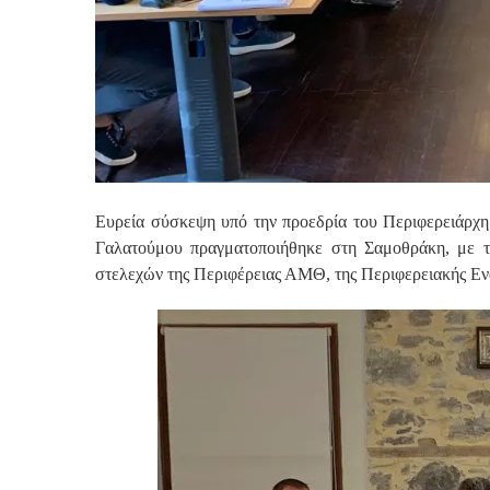
Ευρεία σύσκεψη υπό την προεδρία του Περιφερειάρχ
Γαλατούμου πραγματοποιήθηκε στη Σαμοθράκη, με τ
στελεχών της Περιφέρειας ΑΜΘ, της Περιφερειακής Εν