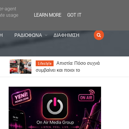
ser-agent
ate usage
LEARN MORE
GOT IT
Η
ΡΑΔΙΟΦΩΝΑ
ΔΙΑΦΗΜΙΣΗ
νά
Καιρός σήμερα:
Lifestyle
Παραμένουν οι υψηλές
θερμοκρασίες σε όλη τη χώρα -
Στα 7 μποφόρ οι άνεμοι στο
Αιγαίο