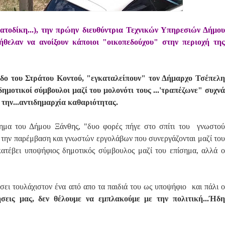
ατοδίκη...), την πρώην διευθύντρια Τεχνικών Υπηρεσιών Δήμου
ήθελαν να ανοίξουν κάποιοι "οικοπεδούχου" στην περιοχή της
οδο του Στράτου Κοντού, "εγκαταλείπουν" τον Δήμαρχο Τσέπελη
ημοτικοί σύμβουλοι μαζί του μολονότι τους ...'τραπέζωνε" συχνά
ι την...αντιδημαρχία καθαριότητας.
ημα του Δήμου Ξάνθης, "δυο φορές πήγε στο σπίτι του γνωστού
την παρέμβαση και γνωστών εργολάβων που συνεργάζονται μαζί του
 κατέβει υποψήφιος δημοτικός σύμβουλος μαζί του επίσημα, αλλά ο
σει τουλάχιστον ένα από απο τα παιδιά του ως υποψήφιο και πάλι ο
ρήσεις μας, δεν θέλουμε να εμπλακούμε με την πολιτική...Ήδ