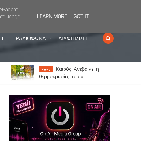
ser-agent
ate usage
LEARN MORE
GOT IT
Η
ΡΑΔΙΟΦΩΝΑ
ΔΙΑΦΗΜΙΣΗ
Πως λειτουργεί το
Lifestyle
γυναικείο μυαλό σε σχέση με το
αντρικό…