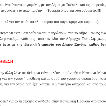
ρ είναι έντονα οργισμένος με τον Δήμαρχο Τσέπελη και τις υπηρεσίες
α αγοράσει νέα ακίνητα στην ....Τουρκία όπου επενδύει συνεχώς!!!!
φυσικά για τον τεράστιο πλουτισμού του συγκεκριμένου κυρίου...)
ιστερά οτι "καθυστερούν να του πληρώσουν απο το Δήμο Ξάνθης ένα
εφωνικές....αναθέσεις απο τον ίδιο τον Δήμαρχο Τσέπελη, χωρίς
α έργα με την Τεχνική Υπηρεσία του Δήμου Ξάνθης, καθώς δεν
ΤΑΘΕΣΗ
την άλλη λένε οτι θέλει να φύγει πλέον με σύνταξη η Κατερίνα Μανά
ρχή για την γνωστή υπόθεση καθαρισμού του γνωστού οικοπέδου πίσω
, για την οποία ήδη έχει κατατεθεί μηνυτήρια αναφορά και από τους
σεις" για το περιβόητο σκάνδαλο στην Κοινωνική Πρόνοια στο οποίο