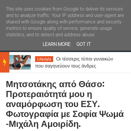
Καλώς ήλθατε
Kral News
This site uses cookies from Google to deliver its services
and to analyze traffic. Your IP address and user-agent are
shared with Google along with performance and security
metrics to ensure quality of service, generate usage
statistics, and to detect and address abuse.
LEARN MORE
GOT IT
Οι τέσσερις τύποι γυναικών
Lifestyle
BRE
που σαγηνεύουν τους άνδρες
Μητσοτάκης από Θάσο:
AKIN
Προτεραιότητά μου η
αναμόρφωση του ΕΣΥ.
G
Φωτογραφία με Σοφία Ψωμά
-Μιχάλη Αμοιρίδη.
NEW