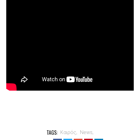
TAGS:
Καιρός,
News,