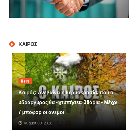
ΚΑΙΡΟΣ
News
Καιρός: Ανεβαίνει η θερμοκρασία, πού ο
υδράργυρος θα «χτυπήσει» 39άρια - Μέχρι
7 μποφόρ οι άνεμοι
August 08, 2026