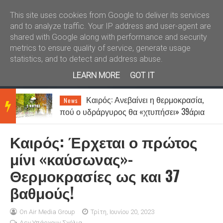
Καλώς ήλθατε
Kral News
This site uses cookies from Google to deliver its services
and to analyze traffic. Your IP address and user-agent are
shared with Google along with performance and security
metrics to ensure quality of service, generate usage
statistics, and to detect and address abuse.
LEARN MORE
GOT IT
Καιρός: Ανεβαίνει η θερμοκρασία,
News
BRE
πού ο υδράργυρος θα «χτυπήσει» 39άρια
- Μέχρι 7 μποφόρ οι άνεμοι
Καιρός: Έρχεται ο πρώτος
AKIN
μίνι «καύσωνας»-
Θερμοκρασίες ως και 37
G
βαθμούς!
NEW
On Air Media Group
Τρίτη, Ιουνίου 20, 2023
Δεν Υπάρχουν Σχόλια