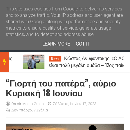
Καλώς ήλθατε
Kral News
This site uses cookies from Google to deliver its services
and to analyze traffic. Your IP address and user-agent are
shared with Google along with performance and security
metrics to ensure quality of service, generate usage
statistics, and to detect and address abuse.
LEARN MORE
GOT IT
Κώστας Ανυφαντάκης: «Ο ΑΟΞ
News
BRE
είναι πολύ μεγάλη ομάδα – 12ος παίκτης
μας είναι ο κόσμος»
“Γιορτή του πατέρα”, αύριο
AKIN
Κυριακή 18 Ιουνίου
G
On Air Media Group
Σάββατο, Ιουνίου 17, 2023
Δεν Υπάρχουν Σχόλια
NEW