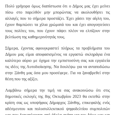
Πολύ γρήγορα όμως διαπίστωσα ότι ο Δήμος μας έχει μείνει
πίσω στο παρελθόν μην μπορώντας να ακολουθήσει τις
αλλαγές που το σήμερα προστάζει. Έχει χάσει την αίγλη του,
έχουν θαμπώσει τα χίλια χρώματά του και έχει απογοητεύσει
τους πολίτες του, που έχουν πάψει πλέον να ελπίζουν στην
βελτίωση της καθημερινότητάς τους.
Σήμερα, έχοντας αφουγκραστεί πλήρως τα προβλήματα του
Δήμου μας είμαι αποφασισμένος να εργαστώ σκληράγια ένα
καλύτερο αύριο με όχημα την εμπιστοσύνη σας και εργαλεία
τις ιδέες της Αυτοδιοίκησης. Να δουλέψω για να ανταποδώσω
στην Ξάνθη μας όσα μου προσέφερε. Για να ξαναβρεθεί στην
θέση που της αξίζει.
Λαμβάνω σήμερα την τιμή να σας ανακοινώσω ότι στις
δημοτικές εκλογές της 8ης Οκτωβρίου 2023 θα εκτεθώ στην
κρίση σας ως υποψήφιος Δήμαρχος Ξάνθης, επικεφαλής ενός
αδέσμευτου και πολυσυλλεκτικού ψηφοδελτίου συμπολιτών
μας που διακατέχονται από άδολη αγάπη για τον Δήμο μας και