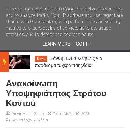
Καλώς ήλθατε
Kral News
This site uses cookies from Google to deliver its services
and to analyze traffic. Your IP address and user-agent are
shared with Google along with performance and security
metrics to ensure quality of service, generate usage
statistics, and to detect and address abuse.
LEARN MORE
GOT IT
Καιρός: Ζέστη με λίγες νεφώσεις
News
BRE
και 7 μποφόρ μελτέμι
Ανακοίνωση
AKIN
Υποψηφιότητας Στράτου
Κοντού
G
On Air Media Group
Τρίτη, Μαΐου 16, 2023
Δεν Υπάρχουν Σχόλια
NEW