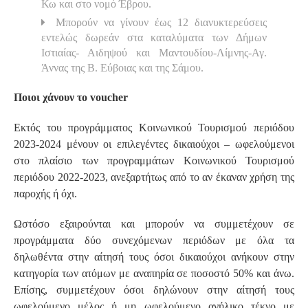
Κω και στο νομό Έβρου.
Μπορούν να γίνουν έως 12 διανυκτερεύσεις
εντελώς δωρεάν στα καταλύματα των Δήμων
Ιστιαίας- Αιδηψού και Μαντουδίου-Λίμνης-Αγ.
Άννας της Β. Εύβοιας και της Σάμου.
Ποιοι χάνουν το voucher
Εκτός του προγράμματος Κοινωνικού Τουρισμού περιόδου
2023-2024 μένουν οι επιλεγέντες δικαιούχοι – ωφελούμενοι
στο πλαίσιο των προγραμμάτων Κοινωνικού Τουρισμού
περιόδου 2022-2023, ανεξαρτήτως από το αν έκαναν χρήση της
παροχής ή όχι.
Ωστόσο εξαιρούνται και μπορούν να συμμετέχουν σε
προγράμματα δύο συνεχόμενων περιόδων με όλα τα
δηλωθέντα στην αίτησή τους όσοι δικαιούχοι ανήκουν στην
κατηγορία των ατόμων με αναπηρία σε ποσοστό 50% και άνω.
Επίσης, συμμετέχουν όσοι δηλώνουν στην αίτησή τους
ωφελούμενο μέλος ή μη ωφελούμενο ανήλικο τέκνο με