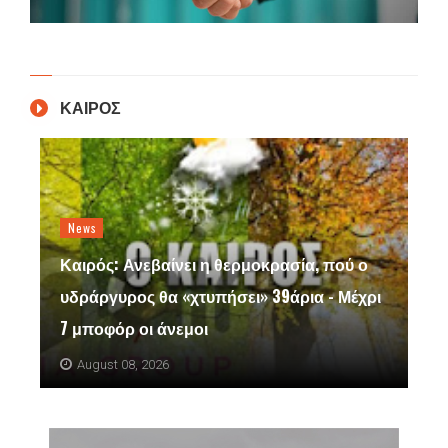
ΚΑΙΡΟΣ
News
Καιρός: Ανεβαίνει η θερμοκρασία, πού ο
υδράργυρος θα «χτυπήσει» 39άρια - Μέχρι
7 μποφόρ οι άνεμοι
August 08, 2026