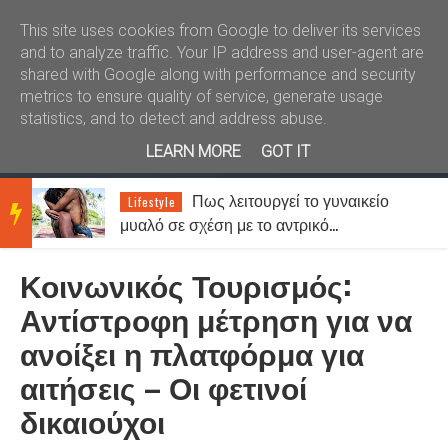
Καλώς ήλθατε
Kral News
This site uses cookies from Google to deliver its services
and to analyze traffic. Your IP address and user-agent are
shared with Google along with performance and security
metrics to ensure quality of service, generate usage
statistics, and to detect and address abuse.
LEARN MORE
GOT IT
,
Πως λειτουργεί το γυναικείο
Lifestyle
BRE
α
μυαλό σε σχέση με το αντρικό…
Κοινωνικός Τουρισμός:
AKIN
Αντίστροφη μέτρηση για να
ανοίξει η πλατφόρμα για
G
αιτήσεις – Οι φετινοί
δικαιούχοι
NEW