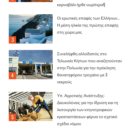
καρναβάλι ήρθε νωρίτερα!]
Οι ερωτικές επαφές των Ελλήνων…
Η μέση ηλικία της πρώτης επαφής
στη χώρα μας
Συνελήφθη αλλοδαπός στο
Τελωνείο Κήπων που αναζητούνταν
στην Πολωνία για την πρόκληση
θανατηφόρου τροχαίου με 3
νεκρούς
Υπ. Αγροτικής Ανάπτυξης:
Διευκολύνεις για την ίδρυση και τη
λειτουργία των κτηνοτροφικών
εγκαταστάσεων φέρνει το σχετικό
σχέδιο νόμου