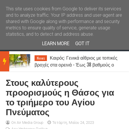
Καλώς ήλθατε
Kral News
This site uses cookies from Google to deliver its services
and to analyze traffic. Your IP address and user-agent are
shared with Google along with performance and security
metrics to ensure quality of service, generate usage
statistics, and to detect and address abuse.
LEARN MORE
GOT IT
Καιρός: Γενικά αίθριος με τοπικές
News
BRE
βροχές στα ορεινά - Έως 38 βαθμούς ο
υδράργυρος
Στους καλύτερους
AKIN
προορισμούς η Θάσος για
το τριήμερο του Αγίου
G
Πνεύματος
NEW
On Air Media Group
Τετάρτη, Μαΐου 24, 2023
Δεν Υπάρχουν Σχόλια