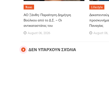
News
Lifestyle
ΑΟ Ξάνθη: Παραίτηση Δημήτρη
Δεκαπενταύγ
Βούλκου από το Δ.Σ. – Οι
προσκυνήματ
αντικαταστάτες του
Παναγίας
August 06, 2026
August 06,
ΔΕΝ ΥΠΆΡΧΟΥΝ ΣΧΌΛΙΑ