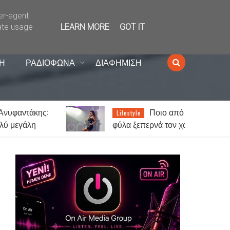
ser-agent
ate usage
LEARN MORE
GOT IT
Η
ΡΑΔΙΟΦΩΝΑ
ΔΙΑΦΗΜΙΣΗ
Ποιο από τα δύο
Lifestyle
φύλα ξεπερνά τον χωρισμό πιο
ι
εύκολα;