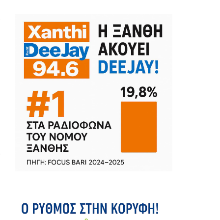
α
υ
ς
η