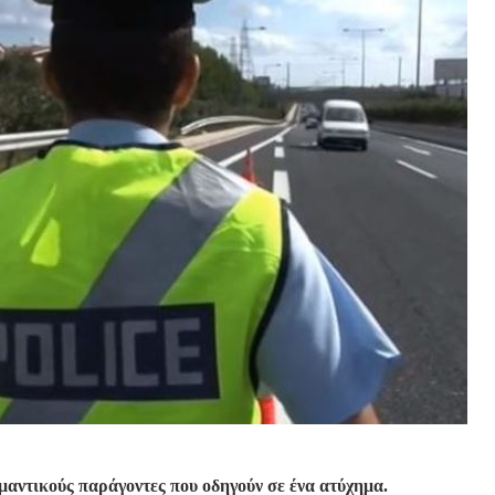
ημαντικούς παράγοντες που οδηγούν σε ένα ατύχημα.