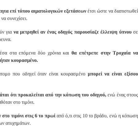
τητα επί τόπου αιματολογικών εξετάσεων
έτσι ώστε να διαπιστωθεί
 να συνεχίσει.
ούν για
να μετρηθεί αν ένας οδηγός παρουσίαζε έλλειψη ύπνου
σε
ρευνα.
έσα στα επόμενα δύο χρόνια και
θα επέτρεπε στην Τροχαία ν
 ήταν κουρασμένο.
άτομο που οδηγεί όταν είναι κουρασμένο
μπορεί να είναι εξίσο
ται ότι προκαλείται από την κόπωση του οδηγού,
ενώ ένας στου
θόταν στο τιμόνι.
 στο τιμόνι στις 6 το πρωί
από ό,τι στις 10 το βράδυ, ενώ η κόπωσ
ίων ατυχημάτων.