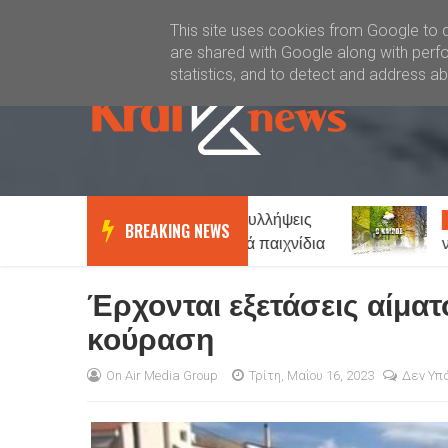
Καλώς ήλθατε
Kral News
This site uses cookies from Google to de
are shared with Google along with perfo
statistics, and to detect and address a
Ξάνθη: Έξι συλλήψεις
Καιρός
News
News
BREAKING NEWS
για παράνομα τυχερά παιχνίδια
νεφώσεις και 
Έρχονται εξετάσεις αίματ
κούραση
On Air Media Group
Τρίτη, Μαΐου 16, 2023
Δεν Υπ