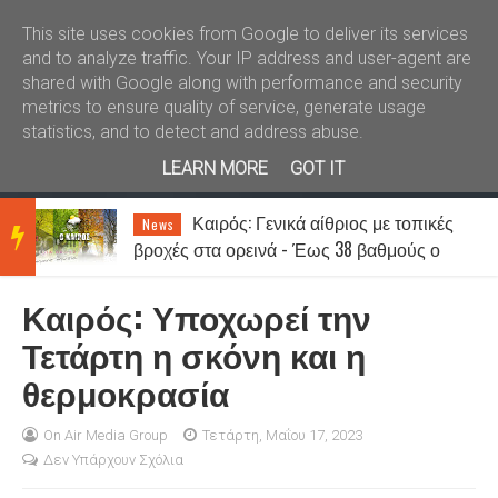
Καλώς ήλθατε
Kral News
This site uses cookies from Google to deliver its services
and to analyze traffic. Your IP address and user-agent are
shared with Google along with performance and security
metrics to ensure quality of service, generate usage
statistics, and to detect and address abuse.
LEARN MORE
GOT IT
Καιρός: Γενικά αίθριος με τοπικές
News
BRE
βροχές στα ορεινά - Έως 38 βαθμούς ο
υδράργυρος
Καιρός: Υποχωρεί την
AKIN
Τετάρτη η σκόνη και η
θερμοκρασία
G
On Air Media Group
Τετάρτη, Μαΐου 17, 2023
Δεν Υπάρχουν Σχόλια
NEW