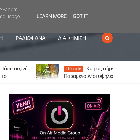
ser-agent
ate usage
LEARN MORE
GOT IT
Η
ΡΑΔΙΟΦΩΝΑ
ΔΙΑΦΗΜΙΣΗ
νά
Καιρός σήμερα:
Lifestyle
Παραμένουν οι υψηλές
θερμοκρασίες σε όλη τη χώρα -
Στα 7 μποφόρ οι άνεμοι στο
Αιγαίο