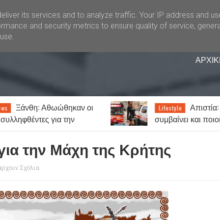
liver its services and to analyze traffic. Your IP address and u
rmance and security metrics to ensure quality of service, gener
buse.
ΑΡΧΙΚ
: Αθωώθηκαν οι
Απιστία: Πόσο συχ
Lifestyle
ες για την
συμβαίνει και ποιοι το
 τυχερά παίγνια
παραδέχονται πιο εύκολα;
ια την Μάχη της Κρήτης
άρχουν Σχόλια