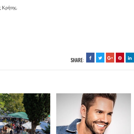
ς Κρήτης.
SHARE: