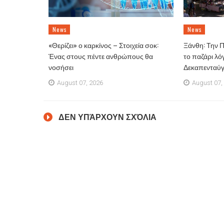
News
News
«Θερίζει» ο καρκίνος – Στοιχεία σοκ:
Ξάνθη: Την 
Ένας στους πέντε ανθρώπους θα
το παζάρι λό
νοσήσει
Δεκαπενταύ
August 07, 2026
August 07,
ΔΕΝ ΥΠΆΡΧΟΥΝ ΣΧΌΛΙΑ