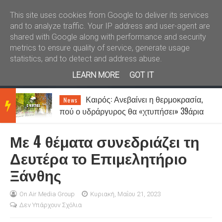
Καλώς ήλθατε
Kral News
This site uses cookies from Google to deliver its services
and to analyze traffic. Your IP address and user-agent are
shared with Google along with performance and security
metrics to ensure quality of service, generate usage
statistics, and to detect and address abuse.
LEARN MORE
GOT IT
Καιρός: Ανεβαίνει η θερμοκρασία,
News
BRE
πού ο υδράργυρος θα «χτυπήσει» 39άρια
- Μέχρι 7 μποφόρ οι άνεμοι
Με 4 θέματα συνεδριάζει τη
AKIN
Δευτέρα το Επιμελητήριο
Ξάνθης
G
On Air Media Group
Κυριακή, Μαΐου 21, 2023
Δεν Υπάρχουν Σχόλια
NEW