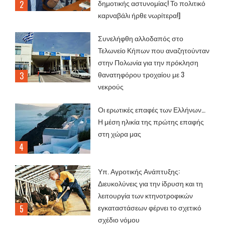
δημοτικής αστυνομίας! Το πολιτικό
καρναβάλι ήρθε νωρίτερα!]
Συνελήφθη αλλοδαπός στο
Τελωνείο Κήπων που αναζητούνταν
στην Πολωνία για την πρόκληση
θανατηφόρου τροχαίου με 3
νεκρούς
Οι ερωτικές επαφές των Ελλήνων…
Η μέση ηλικία της πρώτης επαφής
στη χώρα μας
Υπ. Αγροτικής Ανάπτυξης:
Διευκολύνεις για την ίδρυση και τη
λειτουργία των κτηνοτροφικών
εγκαταστάσεων φέρνει το σχετικό
σχέδιο νόμου