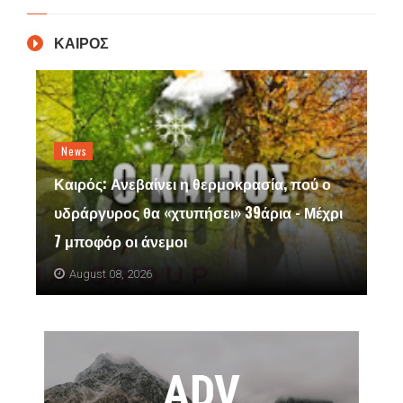
ΚΑΙΡΟΣ
News
Καιρός: Ανεβαίνει η θερμοκρασία, πού ο
υδράργυρος θα «χτυπήσει» 39άρια - Μέχρι
7 μποφόρ οι άνεμοι
August 08, 2026