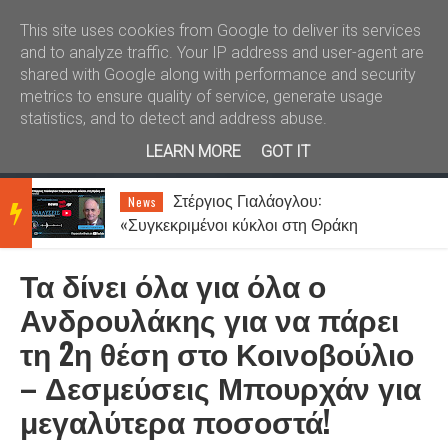
Καλώς ήλθατε
Kral News
This site uses cookies from Google to deliver its services
and to analyze traffic. Your IP address and user-agent are
shared with Google along with performance and security
metrics to ensure quality of service, generate usage
statistics, and to detect and address abuse.
LEARN MORE
GOT IT
Στέργιος Γιαλάογλου:
News
BRE
«Συγκεκριμένοι κύκλοι στη Θράκη
ενοχλούνται από την αναγνώριση των
Αλεβιτών»
Τα δίνει όλα για όλα ο
AKIN
Ανδρουλάκης για να πάρει
τη 2η θέση στο Κοινοβούλιο
G
– Δεσμεύσεις Μπουρχάν για
μεγαλύτερα ποσοστά!
NEW