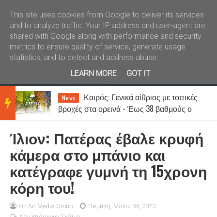
Καλώς ήλθατε
Kral News
This site uses cookies from Google to deliver its services
and to analyze traffic. Your IP address and user-agent are
shared with Google along with performance and security
metrics to ensure quality of service, generate usage
statistics, and to detect and address abuse.
LEARN MORE
GOT IT
Καιρός: Γενικά αίθριος με τοπικές
News
BRE
βροχές στα ορεινά - Έως 38 βαθμούς ο
υδράργυρος
Ίλιον: Πατέρας έβαλε κρυφή
AKIN
κάμερα στο μπάνιο και
κατέγραφε γυμνή τη 15χρονη
G
κόρη του!
NEW
On Air Media Group
Πέμπτη, Μαΐου 04, 2023
Δεν Υπάρχουν Σχόλια