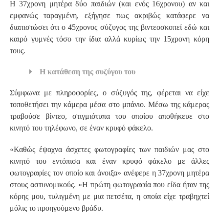
Η 37χρονη μητέρα δύο παιδιών (και ενός 16χρονου) αν και
εμφανώς ταραγμένη, εξήγησε πως ακριβώς κατάφερε να
διαπιστώσει ότι ο 45χρονος σύζυγος της βιντεοσκοπεί εδώ και
καιρό γυμνές τόσο την ίδια αλλά κυρίως την 15χρονη κόρη
τους.
Η κατάθεση της συζύγου του
Σύμφωνα με πληροφορίες, ο σύζυγός της, φέρεται να είχε
τοποθετήσει την κάμερα μέσα στο μπάνιο. Μέσω της κάμερας
τραβούσε βίντεο, στιγμιότυπα του οποίου αποθήκευε στο
κινητό του τηλέφωνο, σε έναν κρυφό φάκελο.
«Καθώς έψαχνα άσχετες φωτογραφίες των παιδιών μας στο
κινητό του εντόπισα και έναν κρυφό φάκελο με άλλες
φωτογραφίες τον οποίο και άνοιξα» ανέφερε η 37χρονη μητέρα
στους αστυνομικούς. «Η πρώτη φωτογραφία που είδα ήταν της
κόρης μου, τυλιγμένη με μια πετσέτα, η οποία είχε τραβηχτεί
μόλις το προηγούμενο βράδυ.