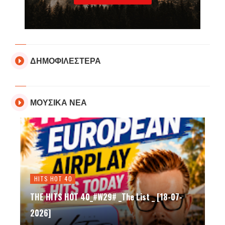
ΔΗΜΟΦΙΛΕΣΤΕΡΑ
ΜΟΥΣΙΚΑ ΝΕΑ
HITS HOT 40
THE HITS HOT 40_#W29# _The List _ [18-07-
2026]