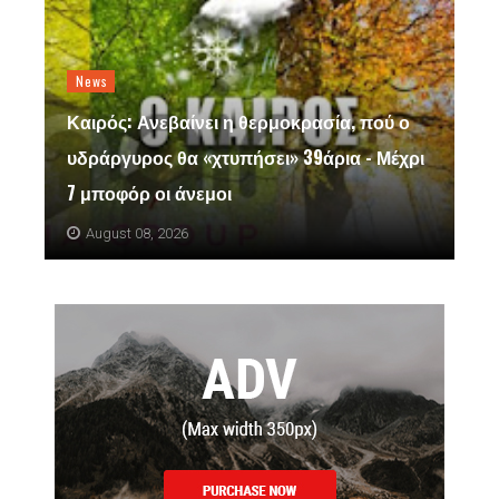
News
Καιρός: Ανεβαίνει η θερμοκρασία, πού ο
υδράργυρος θα «χτυπήσει» 39άρια - Μέχρι
7 μποφόρ οι άνεμοι
August 08, 2026