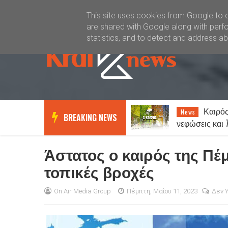
Καλώς ήλθατε
Kral News
This site uses cookies from Google to de
are shared with Google along with perfo
statistics, and to detect and address a
Ξάνθη: Έξι συλλήψεις
Καιρός
News
News
BREAKING NEWS
για παράνομα τυχερά παιχνίδια
νεφώσεις και 
Άστατος ο καιρός της Πέμ
τοπικές βροχές
On Air Media Group
Πέμπτη, Μαΐου 11, 2023
Δεν 