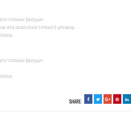
ητα τοπικών βροχών.
 και στα ανατολικά τοπικά 6 μποφόρ.
λσίου.
ητα τοπικών βροχών.
ελσίου
.
SHARE: