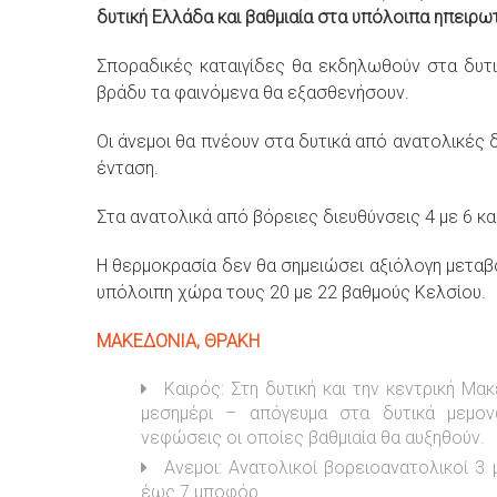
δυτική Ελλάδα και βαθμιαία στα υπόλοιπα ηπειρω
Σποραδικές καταιγίδες θα εκδηλωθούν στα δυτι
βράδυ τα φαινόμενα θα εξασθενήσουν.
Οι άνεμοι θα πνέουν στα δυτικά από ανατολικές δ
ένταση.
Στα ανατολικά από βόρειες διευθύνσεις 4 με 6 κα
Η θερμοκρασία δεν θα σημειώσει αξιόλογη μεταβο
υπόλοιπη χώρα τους 20 με 22 βαθμούς Κελσίου.
ΜΑΚΕΔΟΝΙΑ, ΘΡΑΚΗ
Καιρός: Στη δυτική και την κεντρική Μ
μεσημέρι – απόγευμα στα δυτικά μεμον
νεφώσεις οι οποίες βαθμιαία θα αυξηθούν.
Ανεμοι: Ανατολικοί βορειοανατολικοί 3 
έως 7 μποφόρ.