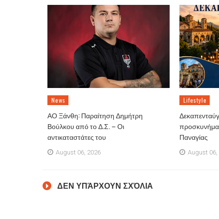
News
Lifestyle
ΑΟ Ξάνθη: Παραίτηση Δημήτρη
Δεκαπενταύγ
Βούλκου από το Δ.Σ. – Οι
προσκυνήματ
αντικαταστάτες του
Παναγίας
August 06, 2026
August 06,
ΔΕΝ ΥΠΆΡΧΟΥΝ ΣΧΌΛΙΑ