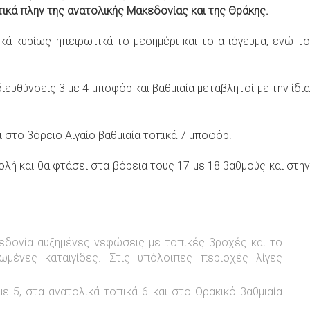
τικά πλην της ανατολικής Μακεδονίας και της Θράκης.
κά κυρίως ηπειρωτικά το μεσημέρι και το απόγευμα, ενώ το
ιευθύνσεις 3 με 4 μποφόρ και βαθμιαία μεταβλητοί με την ίδια
ι στο βόρειο Αιγαίο βαθμιαία τοπικά 7 μποφόρ.
λή και θα φτάσει στα βόρεια τους 17 με 18 βαθμούς και στην
ακεδονία αυξημένες νεφώσεις με τοπικές βροχές και το
ωμένες καταιγίδες. Στις υπόλοιπες περιοχές λίγες
με 5, στα ανατολικά τοπικά 6 και στο Θρακικό βαθμιαία