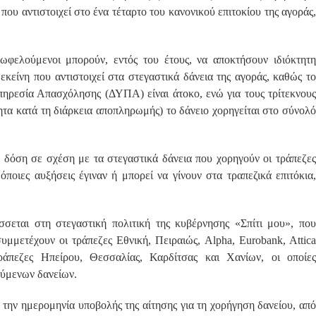
ου αντιστοιχεί στο ένα τέταρτο του κανονικού επιτοκίου της αγοράς,
φελούμενοι μπορούν, εντός του έτους, να αποκτήσουν ιδιόκτητη
εκείνη που αντιστοιχεί στα στεγαστικά δάνεια της αγοράς, καθώς το
πηρεσία Απασχόλησης (ΔΥΠΑ) είναι άτοκο, ενώ για τους τρίτεκνους
ητα κατά τη διάρκεια αποπληρωμής) το δάνειο χορηγείται στο σύνολό
η δόση σε σχέση με τα στεγαστικά δάνεια που χορηγούν οι τράπεζες
όποιες αυξήσεις έγιναν ή μπορεί να γίνουν στα τραπεζικά επιτόκια,
σεται στη στεγαστική πολιτική της κυβέρνησης «Σπίτι μου», που
μμετέχουν οι τράπεζες Εθνική, Πειραιώς, Alpha, Eurobank, Attica
ράπεζες Ηπείρου, Θεσσαλίας, Καρδίτσας και Χανίων, οι οποίες
ούμενων δανείων.
ά την ημερομηνία υποβολής της αίτησης για τη χορήγηση δανείου, από