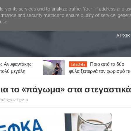
liver its services and to analyze traffic. Your IP address and u
rmance and security metrics to ensure quality of service, gener
buse.
ΑΡΧΙΚ
ο από τα δύο
17 σημάδια ότι μια
Lifestyle
 τον χωρισμό πιο
γυναίκα σε… γουστάρει
πραγματικά!
ια το «πάγωμα» στα στεγαστικά
Υπάρχουν Σχόλια