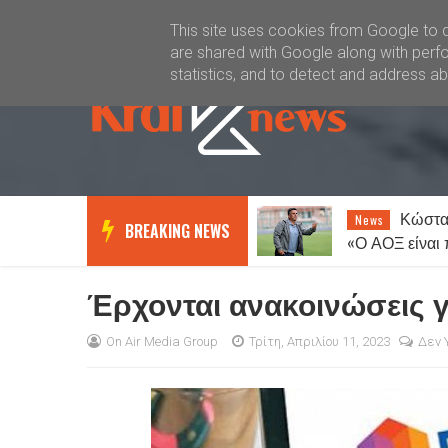
Καλώς ήλθατε
Kral News
This site uses cookies from Google to de
are shared with Google along with perfo
statistics, and to detect and address a
Κώστας Ανυφαντάκης:
Ποι
News
Lifestyle
BREAKING NEWS
«Ο ΑΟΞ είναι πολύ μεγάλη
φύλα ξεπερνά
ομάδα – 12ος παίκτης μας είναι
εύκολα;
ο κόσμος»
Έρχονται ανακοινώσεις γ
On Air Media Group
Τρίτη, Απριλίου 11, 2023
Δεν 