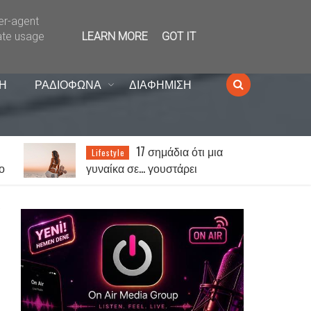
ser-agent
ate usage
LEARN MORE
GOT IT
Η
ΡΑΔΙΟΦΩΝΑ
ΔΙΑΦΗΜΙΣΗ
Με συνθήματα και
News
παλμό η πρώτη προπόνηση
του ΑΟΞ Το βλέμμα στην άνοδο
στη SL2