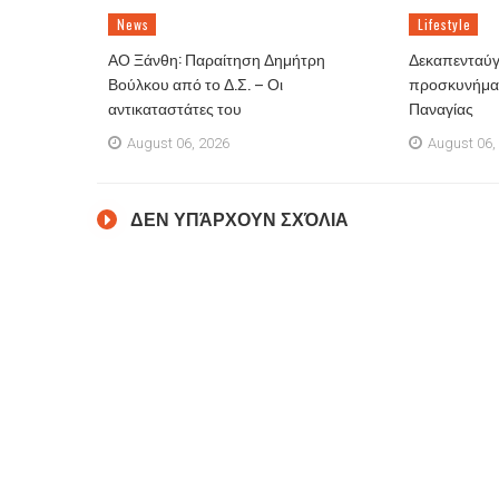
News
Lifestyle
ΑΟ Ξάνθη: Παραίτηση Δημήτρη
Δεκαπενταύγ
Βούλκου από το Δ.Σ. – Οι
προσκυνήματ
αντικαταστάτες του
Παναγίας
August 06, 2026
August 06,
ΔΕΝ ΥΠΆΡΧΟΥΝ ΣΧΌΛΙΑ