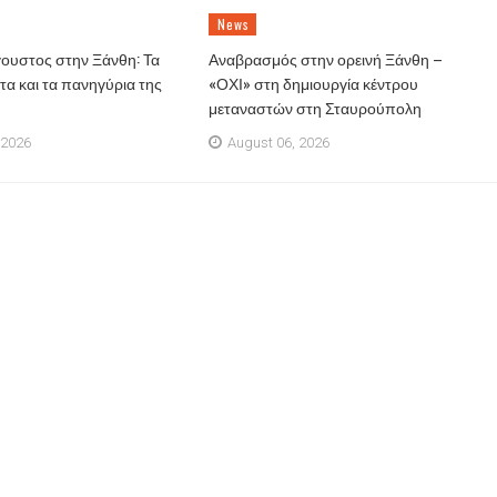
News
ουστος στην Ξάνθη: Τα
Αναβρασμός στην ορεινή Ξάνθη –
α και τα πανηγύρια της
«ΟΧΙ» στη δημιουργία κέντρου
μεταναστών στη Σταυρούπολη
 2026
August 06, 2026