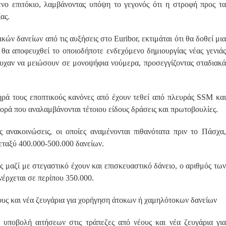
ενο επιτόκιο, λαμβάνοντας υπόψη το γεγονός ότι η στροφή προς τα
ίας.
ν δανείων από τις αυξήσεις στο Euribor, εκτιμάται ότι θα δοθεί μια
 θα αποφευχθεί το οποιοδήποτε ενδεχόμενο δημιουργίας νέας γενιάς
τυχαν να μειώσουν σε μονοψήφια νούμερα, προσεγγίζοντας σταδιακά
ηρά τους εποπτικούς κανόνες από έχουν τεθεί από πλευράς SSM και
ορά που αναλαμβάνονται τέτοιου είδους δράσεις και πρωτοβουλίες.
 ανακοινώσεις, οι οποίες αναμένονται πιθανότατα πριν το Πάσχα,
εταξύ 400.000-500.000 δανείων.
 μαζί με στεγαστικό έχουν και επισκευαστικό δάνειο, ο αριθμός των
έρχεται σε περίπου 350.000.
ους και νέα ζευγάρια για χορήγηση άτοκων ή χαμηλότοκων δανείων
 υποβολή αιτήσεων στις τράπεζες από νέους και νέα ζευγάρια για