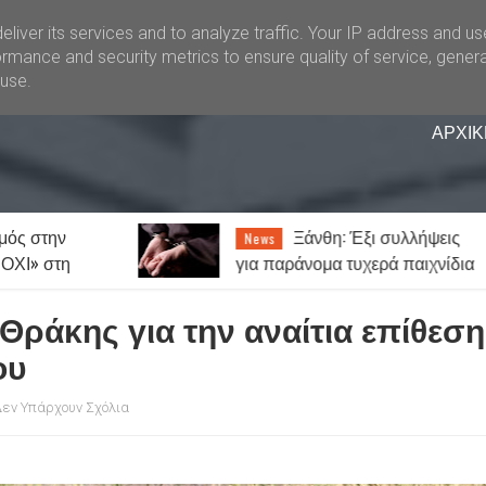
liver its services and to analyze traffic. Your IP address and u
rmance and security metrics to ensure quality of service, gener
buse.
ΑΡΧΙΚ
 Έξι συλλήψεις
Καιρός: Ζέστη με λίγες
News
τυχερά παιχνίδια
νεφώσεις και 7 μποφόρ μελτέμ
ράκης για την αναίτια επίθεση
ου
εν Υπάρχουν Σχόλια