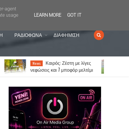
ser-agent
ate usage
LEARN MORE
GOT IT
Η
ΡΑΔΙΟΦΩΝΑ
ΔΙΑΦΗΜΙΣΗ
Κώστας Ανυφαντάκης:
News
ι
«Ο ΑΟΞ είναι πολύ μεγάλη
ομάδα – 12ος παίκτης μας είναι
ο κόσμος»