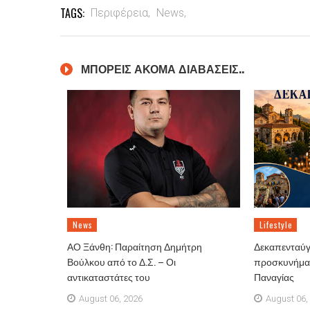
TAGS:
Περιφέρεια,
News,
ΜΠΟΡΕΙΣ ΑΚΟΜΑ ΔΙΑΒΑΣΕΙΣ..
News
Lifestyle
ΑΟ Ξάνθη: Παραίτηση Δημήτρη
Δεκαπενταύγ
Βούλκου από το Δ.Σ. – Οι
προσκυνήματ
αντικαταστάτες του
Παναγίας
August 06, 2026
August 06,