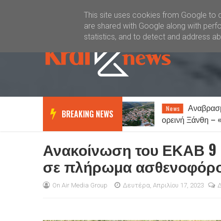
Καλώς ήλθατε
Kral News
This site uses cookies from Google to de
are shared with Google along with perfo
statistics, and to detect and address a
Αναβρασμός στην
Ξάνθη:
News
News
BREAKING NEWS
ορεινή Ξάνθη – «ΟΧΙ» στη
για παράνομα 
δημιουργία κέντρου
μεταναστών στη Σταυρούπολη
Ανακοίνωση του ΕΚΑΒ 9 Θ
σε πλήρωμα ασθενοφόρ
On Air Media Group
Δευτέρα, Απριλίου 17, 2023
Δ