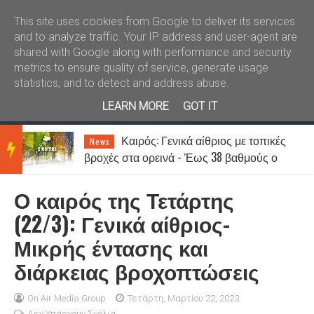
Καλώς ήλθατε
Kral News
This site uses cookies from Google to deliver its services
and to analyze traffic. Your IP address and user-agent are
shared with Google along with performance and security
metrics to ensure quality of service, generate usage
statistics, and to detect and address abuse.
LEARN MORE
GOT IT
Καιρός: Γενικά αίθριος με τοπικές
News
BRE
βροχές στα ορεινά - Έως 38 βαθμούς ο
υδράργυρος
Ο καιρός της Τετάρτης
AKIN
(22/3): Γενικά αίθριος-
Μικρής έντασης και
G
διάρκειας βροχοπτώσεις
NEW
On Air Media Group
Τετάρτη, Μαρτίου 22, 2023
Δεν Υπάρχουν Σχόλια