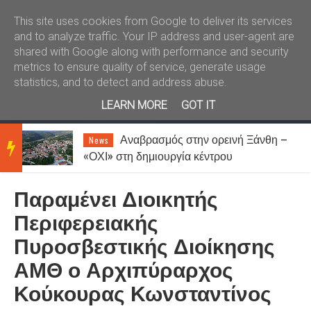
Καλώς ήλθατε
Kral News
This site uses cookies from Google to deliver its services
and to analyze traffic. Your IP address and user-agent are
shared with Google along with performance and security
metrics to ensure quality of service, generate usage
statistics, and to detect and address abuse.
LEARN MORE
GOT IT
Αναβρασμός στην ορεινή Ξάνθη –
News
BRE
«ΟΧΙ» στη δημιουργία κέντρου
μεταναστών στη Σταυρούπολη
Παραμένει Διοικητής
AKIN
Περιφερειακής
Πυροσβεστικής Διοίκησης
G
ΑΜΘ ο Αρχιπύραρχος
Κούκουρας Κωνσταντίνος
NEW