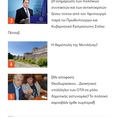
[Η ενημέρωση των πολιτικών
συντακτών και των ανταποκριτών
ξένου τύπου από τον Υφυπουργό
παρά τω Πρωθυπουργώ και
Κυβερνητικό Εκπρόσωπο Στέλιο
Πέτσα]
Η Ακρόπολη της Μυτιλήνης!
[Με απόφαση
Θεοδωρικάκου....Διοικητικοί
υπάλληλοι των ΟΤΑ σε ρόλο
δημοτικής αστυνομίας! Το πολιτικό
καρναβάλι ήρθε νωρίτερα!]