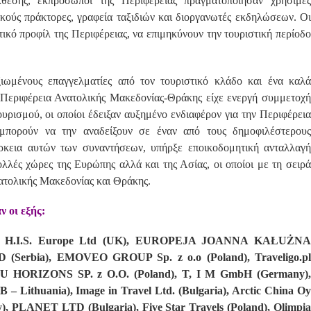
εσης, εκπρόσωποι της Περιφέρειας πραγματοποίησαν χρήσιμε
τικούς πράκτορες, γραφεία ταξιδιών και διοργανωτές εκδηλώσεων. Οι
τικό προφίλ της Περιφέρειας, να επιμηκύνουν την τουριστική περίοδο
ιωμένους επαγγελματίες από τον τουριστικό κλάδο και ένα καλά
Περιφέρεια Ανατολικής Μακεδονίας-Θράκης είχε ενεργή συμμετοχή
υρισμού, οι οποίοι έδειξαν αυξημένο ενδιαφέρον για την Περιφέρεια
 μπορούν να την αναδείξουν σε έναν από τους δημοφιλέστερους
άρκεια αυτών των συναντήσεων, υπήρξε εποικοδομητική ανταλλαγή
λλές χώρες της Ευρώπης αλλά και της Ασίας, οι οποίοι με τη σειρά
νατολικής Μακεδονίας και Θράκης.
ν οι εξής:
a), H.I.S. Europe Ltd (UK), EUROPEJA JOANNA KAŁUŻN
Serbia), EMOVEO GROUP Sp. z o.o (Poland), Traveligo.pl
 NU HORIZONS SP. z O.O. (Poland), T, I M GmbH (Germany),
 Lithuania), Image in Travel Ltd. (Bulgaria), Arctic China Oy
taly), PLANET LTD (Bulgaria), Five Star Travels (Poland), Olimpia