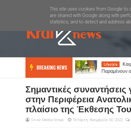
Καλώς ήλθατε
Kral News
This site uses cookies from Google to de
are shared with Google along with perfo
statistics, and to detect and address a
Καιρός σήμερα:
ΑΟ Ξά
Lifestyle
News
BREAKING NEWS
Παραμένουν οι υψηλές
Δημήτρη Βούλκ
θερμοκρασίες σε όλη τη χώρα -
Οι αντικαταστ
Στα 7 μποφόρ οι άνεμοι στο
Σημαντικές συναντήσεις 
Αιγαίο
στην Περιφέρεια Ανατολ
πλαίσιο της Έκθεσης Τουρ
On Air Media Group
Τετάρτη, Νοεμβρίου 30, 2022