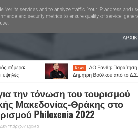
liver its services and to analyze traffic. Your IP address and u
rmance and security metrics to ensure quality of service, gener
buse.
ΑΡΧΙΚ
νθη: Παραίτηση
Δεκαπενταύγουστο
Lifestyle
ου από το Δ.Σ. –
στην Ξάνθη: Τα προσκυνήματ
άτες του
και τα πανηγύρια της Παναγία
για την τόνωση του τουρισμού
ικής Μακεδονίας-Θράκης στο
ισμού Philoxenia 2022
Δεν Υπάρχουν Σχόλια