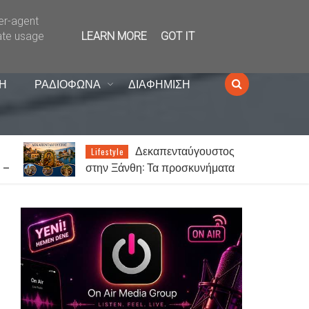
ser-agent
ate usage
LEARN MORE
GOT IT
Η
ΡΑΔΙΟΦΩΝΑ
ΔΙΑΦΗΜΙΣΗ
ς
Αναβρασμός στην
News
α
ορεινή Ξάνθη – «ΟΧΙ» στη
ς
δημιουργία κέντρου
μεταναστών στη Σταυρούπολη