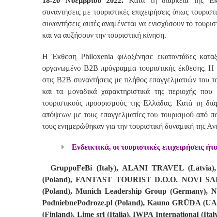
18-20 Νοεμβρίου 2022.
Κατά τη διάρκεια της Έκθ
συναντήσεις με τουριστικές επιχειρήσεις όπως τουρισ
συναντήσεις αυτές αναμένεται να ενισχύσουν το τουρισ
και να αυξήσουν την τουριστική κίνηση.
Η Έκθεση Philoxenia φιλοξένησε εκατοντάδες καταξ
οργανωμένο B2B πρόγραμμα τουριστικής έκθεσης. Η 
στις B2B συναντήσεις με πλήθος επαγγελματιών του το
και τα μοναδικά χαρακτηριστικά της περιοχής που
τουριστικούς προορισμούς της Ελλάδας. Κατά τη δι
απόψεων με τους επαγγελματίες του τουρισμού από πο
τους ενημερώθηκαν για την τουριστική δυναμική της Α
Ενδεικτικά, οι τουριστικές επιχειρήσεις ήτα
GruppoFeBi (Italy), ALANI TRAVEL (Latvi
(Poland), FANTAST TOURIST D.O.O. NOVI SAD (
(Poland), Munich Leadership Group (Germany),
PodniebnePodroze.pl (Poland), Kauno GRŪDA (UAB –
(Finland), Lime srl (Italia), IWPA International (I