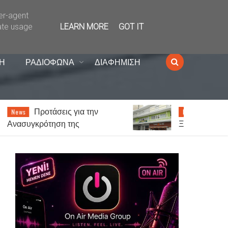
ser-agent
ate usage
LEARN MORE
GOT IT
Η
ΡΑΔΙΟΦΩΝΑ
ΔΙΑΦΗΜΙΣΗ
Κυνηγετικός Σύλλογος
News
Ξάνθης: Ξεκίνησε η έκδοση
αδειών θήρας για την περίοδο
2026-2027