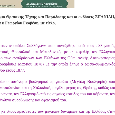
δρυμα Θρακικής Τέχνης και Παράδοσης και οι εκδόσεις ΣΠΑΝΙΔΗ,
α κ Γεωργίου Γκοβέση, με τίτλο,
ταντινουπόλει Συλλόγων» που συντάχθηκε από τους ελληνικούς
ωτικό, Θεσσαλικό και Μακεδονικό, με επικεφαλής τον Ελληνικό
ιο των αντιδράσεων των Ελλήνων της Οθωμανικής Αυτοκρατορίας
ουαρίου/3 Μαρτίου 1878) με την οποία έληξε ο ρωσο-οθωμανικός
νου έτους 1877.
ύπου αυτόνομο βουλγαρικό πριγκιπάτο (Μεγάλη Βουλγαρία) που
εσσαλονίκη και τη Χαλκιδική, μεγάλο μέρος της Θράκης, καθώς και
ερώντας τον Ελληνισμό από τις αρχαίες κοιτίδες του και κόβοντας τον
κίνδυνο συρρίκνωσης και αφανισμού του.
ηκε στους πρεσβευτές των μεγάλων δυνάμεων και της Ελλάδας στην