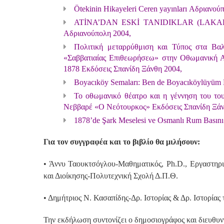
Ötekinin Hikayeleri Ceren yayınları Αδριανού
ATİNA’DAN ESKİ TANIDIKLAR (LAKAPLI
Αδριανούπολη 2004,
Πολιτική μεταρρύθμιση και Τύπος στα Βαλ
«Σαββατιαίας Επιθεωρήσεω» στην Οθωμανική Α
1878 Εκδόσεις Σπανίδη Ξάνθη 2004,
Boyacıköy Semaları: Ben de Boyacıköylüyüm M
Το οθωμανικό θέατρο και η γέννηση του του
Νεββαρέ «Ο Νεότουρκος» Εκδόσεις Σπανίδη Ξάν
1878’de Şark Meselesi ve Osmanlı Rum Basın
Για τον συγγραφέα και το βιβλίο θα μιλήσουν:
• Άννυ Ταουκτσόγλου-Μαθηματικός, Ph.D., Εργαστηρ
και Διοίκησης-Πολυτεχνική Σχολή Δ.Π.Θ.
• Δημήτριος Ν. Κασαπίδης-Δρ. Ιστορίας & Δρ. Ιστορίας 
Την εκδήλωση συντονίζει ο δημοσιογράφος και διευθυ