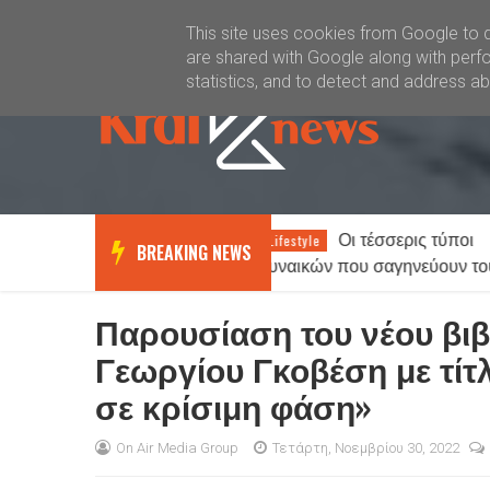
Καλώς ήλθατε
Kral News
This site uses cookies from Google to de
are shared with Google along with perfo
statistics, and to detect and address a
Οι τέσσερις τύποι
ΕΠΣ Ξά
Lifestyle
News
BREAKING NEWS
γυναικών που σαγηνεύουν τους
2026 στο γήπε
άνδρες
φιλανθρωπικό
Παρουσίαση του νέου βιβ
Γεωργίου Γκοβέση με τίτ
σε κρίσιμη φάση»
On Air Media Group
Τετάρτη, Νοεμβρίου 30, 2022