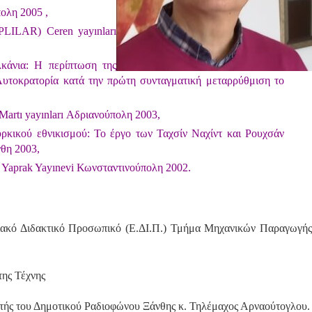
πολη 2005 ,
LAR) Ceren yayınları
κάνια: Η περίπτωση της
υτοκρατορία κατά την πρώτη συνταγματική μεταρρύθμιση το
artı yayınları Αδριανούπολη 2003,
ρκικού εθνικισμού: Το έργο των Ταχσίν Ναχίντ και Ρουχσάν
θη 2003,
ı Yaprak Yayınevi Κωνσταντινούπολη 2002.
ιακό Διδακτικό Προσωπικό (Ε.ΔΙ.Π.) Τμήμα Μηχανικών Παραγωγής
της Τέχνης
ντής του Δημοτικού Ραδιοφώνου Ξάνθης κ. Τηλέμαχος Αρναούτογλου.