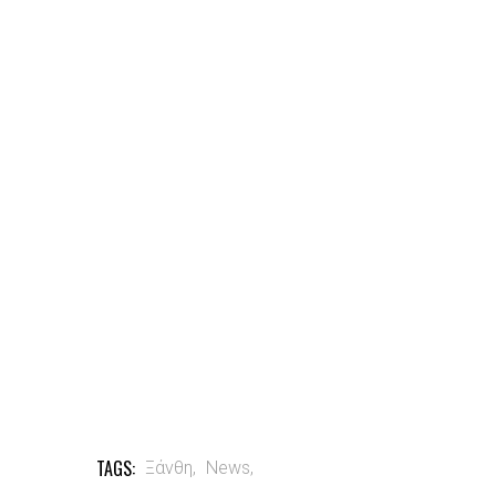
TAGS:
Ξάνθη,
News,