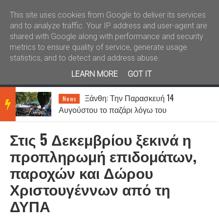
Καλώς ήλθατε
Kral News
This site uses cookies from Google to deliver its services
and to analyze traffic. Your IP address and user-agent are
shared with Google along with performance and security
metrics to ensure quality of service, generate usage
statistics, and to detect and address abuse.
LEARN MORE
GOT IT
Ξάνθη: Την Παρασκευή 14
News
BRE
Αυγούστου το παζάρι λόγω του
Δεκαπενταύγουστου
Στις 5 Δεκεμβρίου ξεκινά η
AKIN
προπληρωμή επιδομάτων,
παροχών και Δώρου
G
Χριστουγέννων από τη
ΔΥΠΑ
NEW