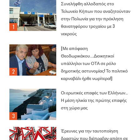
Συνελήφθη αλλοδαπός στο
Τελωνείο Κήπων που αναζητούνταν
στην Πολωνία για την πρόκληση
θανατηφόρου τροχαίου με 3
νεκρούς
[Με απόφαση
Θεοδωρικάκου....Διοικητικοί
υπάλληλοι των ΟΤΑ σε ρόλο
δημοτικής αστυνομίας! Το πολιτικό
καρναβάλι ήρθε νωρίτερα!]
Οι ερωτικές επαφές των Ελλήνων…
Η μέση ηλικία της πρώτης επαφής
στη χώρα μας
Έρευνες για την ταυτοποίηση
δραστών που διέπραξαν απάτη σε