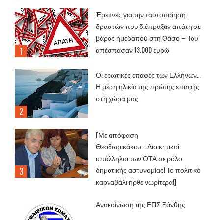
Έρευνες για την ταυτοποίηση
δραστών που διέπραξαν απάτη σε
βάρος ημεδαπού στη Θάσο – Του
απέσπασαν 13.000 ευρώ
Οι ερωτικές επαφές των Ελλήνων…
Η μέση ηλικία της πρώτης επαφής
στη χώρα μας
[Με απόφαση
Θεοδωρικάκου....Διοικητικοί
υπάλληλοι των ΟΤΑ σε ρόλο
δημοτικής αστυνομίας! Το πολιτικό
καρναβάλι ήρθε νωρίτερα!]
Ανακοίνωση της ΕΠΣ Ξάνθης