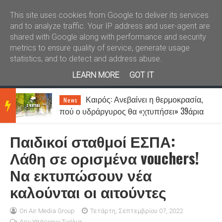
Καλώς ήλθατε
Kral News
This site uses cookies from Google to deliver its services
and to analyze traffic. Your IP address and user-agent are
shared with Google along with performance and security
metrics to ensure quality of service, generate usage
statistics, and to detect and address abuse.
LEARN MORE
GOT IT
Καιρός: Ανεβαίνει η θερμοκρασία,
News
BRE
πού ο υδράργυρος θα «χτυπήσει» 39άρια
- Μέχρι 7 μποφόρ οι άνεμοι
Παιδικοί σταθμοί ΕΣΠΑ:
AKIN
Λάθη σε ορισμένα vouchers!
Να εκτυπώσουν νέα
G
καλούνται οι αιτούντες
NEW
On Air Media Group
Τετάρτη, Σεπτεμβρίου 07, 2022
Δεν Υπάρχουν Σχόλια