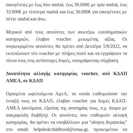
οικογένειες με έως δύο παιδιά, έως 30.000€ με τρία παιδιά, έως
33.000€ με τέσσερα παιδιά και έως 36.000€ για οικογένειες με
πέντε παιδιά και άνω.
Μερικοί από τους αιτούντες των ανωτέρω εισοδηματικών
κατηγοριών, έλαβαν voucher μειωμένης αξίας. Oι
συγκεκριμένοι αιτούντες θα πρέπει από Δευτέρα 5/9/2022, να
εκτυπώσουν νέο voucher με πλήρες ποσό και να εγγράψουν τα
τέκνα τους στις αντίστοιχες δομές, υπογράφοντας σύμβαση.
Δυνατότητα αλλαγής κατηγορίας voucher, από ΚΔΑΠ
ΑΜΕΑ, σε ΚΔΑΠ
Ορισμένα ωφελούμενα ΑμεΑ, τα οποία επιθυμούσαν την
ένταξή τους σε ΚΔΑΠ, έλαβαν voucher για δομές ΚΔΑΠ-
ΑΜΕΑ (αυτόματα, εξαιτίας της αναπηρίας τους, π.χ. άτομα με
σακχαρώδη διαβήτη). Οι αιτούντες που επιθυμούν αλλαγή
κατηγορίας, θα πρέπει να υποβάλλουν μια “αίτηση θεραπείας”
στο email: helpdeskchildhood@eetaa.gr, προκειμένου να