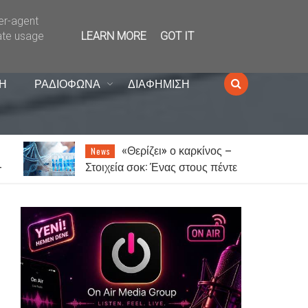
ser-agent
ate usage
LEARN MORE
GOT IT
Η
ΡΑΔΙΟΦΩΝΑ
ΔΙΑΦΗΜΙΣΗ
«Θερίζει» ο καρκίνος –
News
-
Στοιχεία σοκ: Ένας στους πέντε
ος
ανθρώπους θα νοσήσει