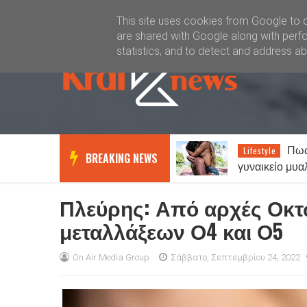
Καλώς ήλθατε
Kral News
This site uses cookies from Google to de
are shared with Google along with perfo
statistics, and to detect and address a
Καιρός: Ανεβαίνει η
Πως
News
Lifestyle
BREAKING NEWS
θερμοκρασία, πού ο
γυναικείο μυα
υδράργυρος θα «χτυπήσει»
αντρικό…
39άρια - Μέχρι 7 μποφόρ οι
Πλεύρης: Από αρχές Οκτω
άνεμοι
μεταλλάξεων Ο4 και Ο5
On Air Media Group
Σάββατο, Σεπτεμβρίου 24, 2022