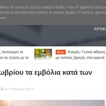
liver its services and to analyze traffic. Your IP address and u
rmance and security metrics to ensure quality of service, gener
buse.
ΑΡΧΙΚ
 λειτουργεί το
Καιρός: Γενικά αίθριος
News
λό σε σχέση με το
με τοπικές βροχές στα ορεινά 
Έως 38 βαθμούς ο υδράργυρ
βρίου τα εμβόλια κατά των
Δεν Υπάρχουν Σχόλια