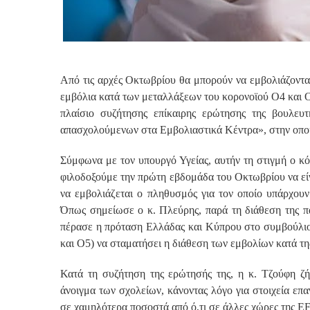
Από τις αρχές Οκτωβρίου θα μπορούν να εμβολιάζονται
εμβόλια κατά των μεταλλάξεων του κορονοϊού Ο4 και 
πλαίσιο συζήτησης επίκαιρης ερώτησης της βουλ
απασχολούμενων στα Εμβολιαστικά Κέντρα», στην οποί
Σύμφωνα με τον υπουργό Υγείας, αυτήν τη στιγμή ο κό
φιλοδοξούμε την πρώτη εβδομάδα του Οκτωβρίου να είν
να εμβολιάζεται ο πληθυσμός για τον οποίο υπάρχουν
Όπως σημείωσε ο κ. Πλεύρης, παρά τη διάθεση της π
πέρασε η πρόταση Ελλάδας και Κύπρου στο συμβούλιο
και Ο5) να σταματήσει η διάθεση των εμβολίων κατά τη
Κατά τη συζήτηση της ερώτησής της, η κ. Τζούφη ζή
άνοιγμα των σχολείων, κάνοντας λόγο για στοιχεία επαν
σε χαμηλότερα ποσοστά από ό,τι σε άλλες χώρες της ΕΕ