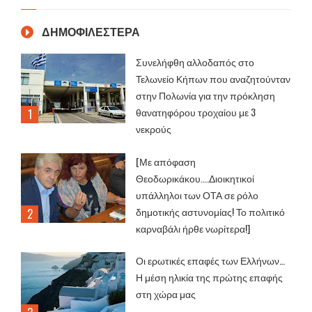
ΔΗΜΟΦΙΛΕΣΤΕΡΑ
Συνελήφθη αλλοδαπός στο
Τελωνείο Κήπων που αναζητούνταν
στην Πολωνία για την πρόκληση
θανατηφόρου τροχαίου με 3
νεκρούς
[Με απόφαση
Θεοδωρικάκου....Διοικητικοί
υπάλληλοι των ΟΤΑ σε ρόλο
δημοτικής αστυνομίας! Το πολιτικό
καρναβάλι ήρθε νωρίτερα!]
Οι ερωτικές επαφές των Ελλήνων…
Η μέση ηλικία της πρώτης επαφής
στη χώρα μας