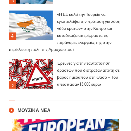
«Η ΕΕ καλεί την Τουρκία να
εγκαταλείψει την πρόταση για λύση
«δύο κρατών» στην Κύπρο και
καταδικάζει απερίφραστα τις
παράνομες ενέργειές της στην
περίκλειστη πόλη της Αμμοχώστου»
Έρευνες για την ταυτοποίηση
δραστών που διέπραξαν απάτη σε
βάρος ημεδαπού στη Θάσο – Του
απέσπασαν 13.000 ευρώ
ΜΟΥΣΙΚΑ ΝΕΑ