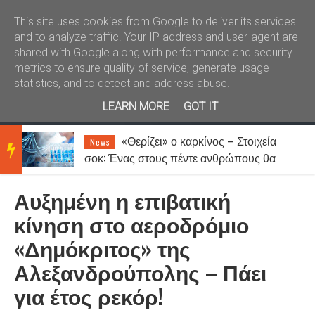
Καλώς ήλθατε
Kral News
This site uses cookies from Google to deliver its services
and to analyze traffic. Your IP address and user-agent are
shared with Google along with performance and security
metrics to ensure quality of service, generate usage
statistics, and to detect and address abuse.
LEARN MORE
GOT IT
«Θερίζει» ο καρκίνος – Στοιχεία
News
BRE
σοκ: Ένας στους πέντε ανθρώπους θα
νοσήσει
Αυξημένη η επιβατική
AKIN
κίνηση στο αεροδρόμιο
«Δημόκριτος» της
G
Αλεξανδρούπολης – Πάει
για έτος ρεκόρ!
NEW