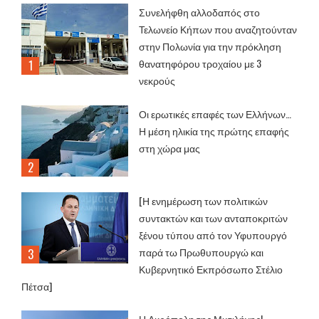
Συνελήφθη αλλοδαπός στο
Τελωνείο Κήπων που αναζητούνταν
στην Πολωνία για την πρόκληση
θανατηφόρου τροχαίου με 3
νεκρούς
Οι ερωτικές επαφές των Ελλήνων…
Η μέση ηλικία της πρώτης επαφής
στη χώρα μας
[Η ενημέρωση των πολιτικών
συντακτών και των ανταποκριτών
ξένου τύπου από τον Υφυπουργό
παρά τω Πρωθυπουργώ και
Κυβερνητικό Εκπρόσωπο Στέλιο
Πέτσα]
Η Ακρόπολη της Μυτιλήνης!