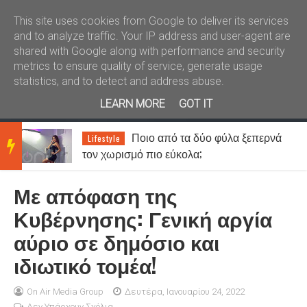
Καλώς ήλθατε
Kral News
This site uses cookies from Google to deliver its services
and to analyze traffic. Your IP address and user-agent are
shared with Google along with performance and security
metrics to ensure quality of service, generate usage
statistics, and to detect and address abuse.
LEARN MORE
GOT IT
Ποιο από τα δύο φύλα ξεπερνά
Lifestyle
BRE
τον χωρισμό πιο εύκολα;
Με απόφαση της
AKIN
Κυβέρνησης: Γενική αργία
αύριο σε δημόσιο και
G
ιδιωτικό τομέα!
NEW
On Air Media Group
Δευτέρα, Ιανουαρίου 24, 2022
Δεν Υπάρχουν Σχόλια