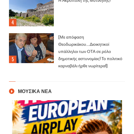
[Με απόφαση
Θεοδωρικάκου....Διοικητικοί
υπάλληλοι των ΟΤΑ σε ρόλο
δημοτικής αστυνομίας! Το πολιτικό
καρναβάλι ήρθε νωρίτερα!]
ΜΟΥΣΙΚΑ ΝΕΑ