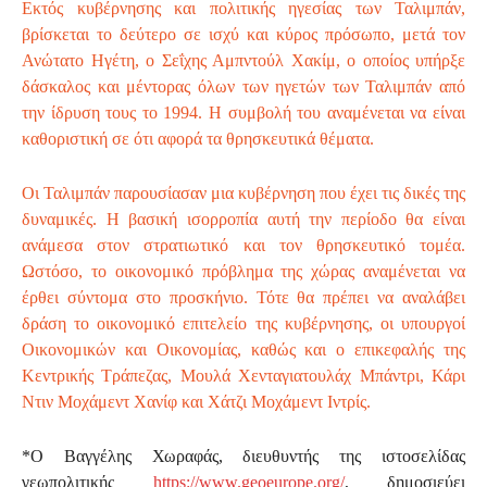
Εκτός κυβέρνησης και πολιτικής ηγεσίας των Ταλιμπάν,
βρίσκεται το δεύτερο σε ισχύ και κύρος πρόσωπο, μετά τον
Ανώτατο Ηγέτη, ο Σεΐχης Αμπντούλ Χακίμ, ο οποίος υπήρξε
δάσκαλος και μέντορας όλων των ηγετών των Ταλιμπάν από
την ίδρυση τους το 1994. Η συμβολή του αναμένεται να είναι
καθοριστική σε ότι αφορά τα θρησκευτικά θέματα.
Οι Ταλιμπάν παρουσίασαν μια κυβέρνηση που έχει τις δικές της
δυναμικές. Η βασική ισορροπία αυτή την περίοδο θα είναι
ανάμεσα στον στρατιωτικό και τον θρησκευτικό τομέα.
Ωστόσο, το οικονομικό πρόβλημα της χώρας αναμένεται να
έρθει σύντομα στο προσκήνιο. Τότε θα πρέπει να αναλάβει
δράση το οικονομικό επιτελείο της κυβέρνησης, οι υπουργοί
Οικονομικών και Οικονομίας, καθώς και ο επικεφαλής της
Κεντρικής Τράπεζας, Μουλά Χενταγιατουλάχ Μπάντρι, Κάρι
Ντιν Μοχάμεντ Χανίφ και Χάτζι Μοχάμεντ Ιντρίς.
*O Βαγγέλης Χωραφάς, διευθυντής της ιστοσελίδας
γεωπολιτικής
https://www.geoeurope.org/
, δημοσιεύει