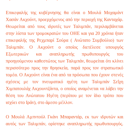
Επικεφαλής της κυβέρνησης θα είναι ο Μουλά Μοχαμάντ
Χασάν Ακχούντ, προερχόμενος από την περιοχή της Κανταχάρ.
Θεωρείται από τους ιδρυτές των Ταλιμπάν, περιλαμβάνεται
στην λίστα των τρομοκρατών του ΟΗΕ και για 20 χρόνια ήταν
επικεφαλής της Ρεχμπαρί Σούρα ( Ανώτατο Συμβούλιο) των
Ταλιμπάν. Ο Ακχούντ ο οποίος διετέλεσε υπουργός
Εξωτερικών και αναπληρωτής πρωθυπουργός του
προηγούμενου καθεστώτος των Ταλιμπάν, θεωρείται ότι κλίνει
περισσότερο προς την θρησκεία, παρά προς τον στρατιωτικό
τομέα. Ο Ακχούντ είναι ένα από τα πρόσωπα που έχουν στενές
σχέσεις με τον πνευματικό ηγέτη των Ταλιμπάν Σεΐχη
Χιμπατουλάχ Ακχουντζάντα, ο οποίος αναμένεται να λάβει την
θέση του Ανώτατου Ηγέτη (περίπου με τον ίδιο τρόπο που
ισχύει στο Ιράν), στο άμεσο μέλλον.
Ο Μουλά Αμπντούλ Γκάνι Μπαραντάρ, εκ των ιδρυτών και
αυτός των Ταλιμπάν, ορίστηκε αναπληρωτής πρωθυπουργός.