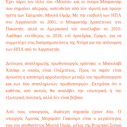
Έχει πάρει τον τίτλο του «Μουλά» και το όνομα Μπαραντάρ
που σημαίνει αδερφός, κατευθείαν από τον ιδρυτή και πρώην
ηγέτη των Ταλιμπάν, Μουλά Ομάρ. Με την εισβολή των ΗΠΑ
στο Αφγανιστάν το 2001, ο Μπαραντάρ δραπέτευσε στο
Πακιστάν, αλλά οι Αμερικανοί τον συνέλαβαν το 2010.
Αφέθηκε ελεύθερος το 2018, επί προεδρίας Τραμπ, για να
συμμετέχει στις διαπραγματεύσεις της Ντόχα για την απόσυρση
των ΗΠΑ από το Αφγανιστάν.
Δεύτερος αναπληρωτής πρωθυπουργός ορίστηκε ο Μαουλαβί
Χανάφι ο οποίος είναι Ουζμπέκος. Προς το παρόν είναι
άγνωστη η κατανομή αρμοδιοτήτων μεταξύ του πρωθυπουργού
και των δύο αναπληρωτών πρωθυπουργών. Εκτιμάται ότι ο
καθένας από αυτούς θα αναλάβει την εσωτερική ή την
εξωτερική πολιτική, αλλά δεν είναι βέβαιο.
Από τους υπουργούς, ιδιαίτερη σημασία έχουν δύο. Ο
υπουργός Άμυνας Μοχαμάντ Γιακούμπ είναι ο μεγαλύτερος
γιος του αποθανόντος Μουλά Ομάρ, μέλος της Ρεχμπαρί Σούρα