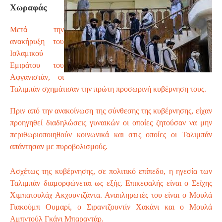
Χωραφάς
S
Μετά την
ανακήρυξη του
Ισλαμικού
Εμιράτου του
Αφγανιστάν, οι
Ταλιμπάν σχημάτισαν την πρώτη προσωρινή κυβέρνηση τους.
Πριν από την ανακοίνωση της σύνθεσης της κυβέρνησης, είχαν
προηγηθεί διαδηλώσεις γυναικών οι οποίες ζητούσαν να μην
περιθωριοποιηθούν κοινωνικά και στις οποίες οι Ταλιμπάν
απάντησαν με πυροβολισμούς.
Ασχέτως της κυβέρνησης, σε πολιτικό επίπεδο, η ηγεσία των
Ταλιμπάν διαμορφώνεται ως εξής. Επικεφαλής είναι ο Σεΐχης
Χιμπατουλάχ Ακχουντζάντα. Αναπληρωτές του είναι ο Μουλά
Γιακούμπ Ουμαρί, ο Σιραντζουντίν Χακάνι και ο Μουλά
Αμπντούλ Γκάνι Μπαραντάρ.