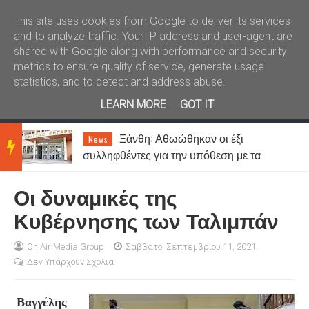
Καλώς ήλθατε
Kral News
This site uses cookies from Google to deliver its services
and to analyze traffic. Your IP address and user-agent are
shared with Google along with performance and security
metrics to ensure quality of service, generate usage
statistics, and to detect and address abuse.
LEARN MORE
GOT IT
Ξάνθη: Αθωώθηκαν οι έξι
News
BRE
συλληφθέντες για την υπόθεση με τα
τυχερά παίγνια σε καφενείο
Οι δυναμικές της
AKIN
Κυβέρνησης των Ταλιμπάν
G
On Air Media Group
Σάββατο, Σεπτεμβρίου 11, 2021
Δεν Υπάρχουν Σχόλια
NEW
Βαγγέλης