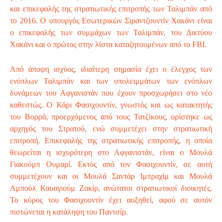
και επικεφαλής της στρατιωτικής επιτροπής των Ταλιμπάν από
το 2016. Ο υπουργός Εσωτερικών Σιραντζουντίν Χακάνι είναι
ο επικεφαλής των συμμάχων των Ταλιμπάν, του Δικτύου
Χακάνι και ο πρώτος στην λίστα καταζητουμένων από το FBI.
Από άποψη ισχύος, ιδιαίτερη σημασία έχει ο έλεγχος των
ενόπλων Ταλιμπάν και των υπολειμμάτων των ενόπλων
δυνάμεων του Αφγανιστάν που έχουν προσχωρήσει στο νέο
καθεστώς. Ο Κάρι Φασιχουντίν, γνωστός και ως κατακτητής
του Βορρά, προερχόμενος από τους Τατζίκους, ορίστηκε ως
αρχηγός του Στρατού, ενώ συμμετέχει στην στρατιωτική
επιτροπή. Επικεφαλής της στρατιωτικής επιτροπής, η οποία
θεωρείται η ισχυρότερη στο Αφγανιστάν, είναι ο Μουλά
Γιακούμπ Ουμαρί. Εκτός από τον Φασιχουντίν, σε αυτή
συμμετέχουν και οι Μουλά Σαντάρ Ιμπραχίμ και Μουλά
Αμπούλ Καυαγιούμ Ζακίρ, ανώτατοι στρατιωτικοί διοικητές.
Το κύρος του Φασιχουντίν έχει αυξηθεί, αφού σε αυτόν
πιστώνεται η κατάληψη του Παντσίρ.