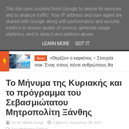
Καλώς ήλθατε
Kral News
This site uses cookies from Google to deliver its services
and to analyze traffic. Your IP address and user-agent are
shared with Google along with performance and security
metrics to ensure quality of service, generate usage
statistics, and to detect and address abuse.
LEARN MORE
GOT IT
«Θερίζει» ο καρκίνος – Στοιχεία
News
BRE
σοκ: Ένας στους πέντε ανθρώπους θα
νοσήσει
Το Μήνυμα της Κυριακής και
AKIN
το πρόγραμμα του
Σεβασμιώτατου
G
Μητροπολίτη Ξάνθης
NEW
On Air Media Group
Σάββατο, Αυγούστου 28, 2021
Δεν Υπάρχουν Σχόλια