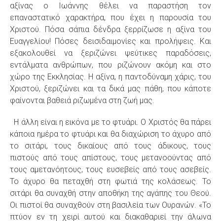
αξίνας ο Ιωάννης θέλει να παραστήση τον
επαναστατικό χαρακτήρα, που έχει η παρουσία του
Χριστού. Πόσα σάπια δένδρα ξερρίζωσε η αξίνα του
Ευαγγελίου! Πόσες δεισιδαιμονίες και προλήψεις. Και
εξακολουθεί να ξεριζώνει ψεύτικες παραδόσεις,
εντάλματα ανθρώπων, που ριζώνουν ακόμη και στο
χώρο της Εκκλησίας. Η αξίνα, η παντοδύναμη χάρις, του
Χριστού, ξεριζώνει και τα δικά μας πάθη, που κάποτε
φαίνονται βαθειά ριζωμένα στη ζωή μας.
Η άλλη είναι η εικόνα με το φτυάρι. Ο Χριστός θα πάρει
κάποια ημέρα το φτυάρι και θα διαχώριση το άχυρο από
το σιτάρι, τους δικαίους από τους άδικους, τους
πιστούς από τους απίστους, τους μετανοούντας από
τους αμετανόητους, τους ευσεβείς από τους ασεβείς.
Το άχυρο θα πεταχθή στη φωτιά της κολάσεως. Το
σιτάρι θα συναχθή στην αποθήκη της αγάπης του Θεού.
Οι πιστοί θα συναχθούν στη βασιλεία των Ουρανών. «Το
πτύον εν τη χειρί αυτού και διακαθαριεί την άλωνα