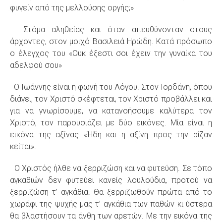
φυγείν από της μελλούσης οργής;»
Στόμα αληθείας και όταν απευθύνονταν στους
άρχοντες, στον μοιχό Βασιλειά Ηρώδη. Κατά πρόσωπο
ο έλεγχος του «Ουκ έξεστι σοι έχειν την γυναίκα του
αδελφού σου»
Ο Ιωάννης είναι η φωνή του Λόγου. Στον Ιορδάνη, όπου
διάγει, τον Χριστό σκέφτεται, τον Χριστό προβάλλει και
για να γνωρίσουμε, να κατανοήσουμε καλύτερα τον
Χριστό, τον παρουσιάζει με δύο εικόνες. Μία είναι η
εικόνα της αξίνας «Ήδη και η αξίνη προς την ρίζαν
κείται».
Ο Χριστός ήλθε να ξερριζώση και να φυτεύση. Σε τόπο
αγκαθιών δεν φυτεύει κανείς λουλούδια, προτού να
ξερριζώση τ’ αγκάθια. Θα ξερριζωθούν πρώτα από το
χωράφι της ψυχής μας τ’ αγκάθια των παθών κι ύστερα
θα βλαστήσουν τα άνθη των αρετών. Με την εικόνα της