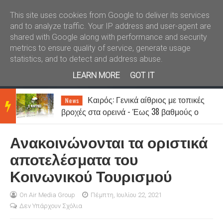
Καλώς ήλθατε
Kral News
This site uses cookies from Google to deliver its services
and to analyze traffic. Your IP address and user-agent are
shared with Google along with performance and security
metrics to ensure quality of service, generate usage
statistics, and to detect and address abuse.
LEARN MORE
GOT IT
Καιρός: Γενικά αίθριος με τοπικές
News
BRE
βροχές στα ορεινά - Έως 38 βαθμούς ο
υδράργυρος
Ανακοινώνονται τα οριστικά
AKIN
αποτελέσματα του
Κοινωνικού Τουρισμού
G
On Air Media Group
Πέμπτη, Ιουλίου 22, 2021
Δεν Υπάρχουν Σχόλια
NEW