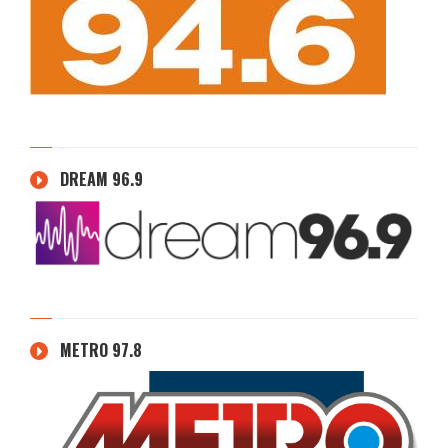
DREAM 96.9
METRO 97.8