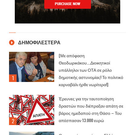
ΔΗΜΟΦΙΛΕΣΤΕΡΑ
[Με απόφαση
Θεοδωρικάκου....Διοικητικοί
υπάλληλοι των ΟΤΑ σε ρόλο
δημοτικής αστυνομίας! Το πολιτικό
καρναβάλι ήρθε νωρίτερα!]
Έρευνες για την ταυτοποίηση
δραστών που διέπραξαν απάτη σε
βάρος ημεδαπού στη Θάσο – Του
απέσπασαν 13.000 ευρώ