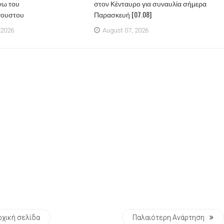
γω του
στον Κένταυρο για συναυλία σήμερα
γουστου
Παρασκευή [07.08]
 2026
August 07, 2026
ρχική σελίδα
Παλαιότερη Ανάρτηση