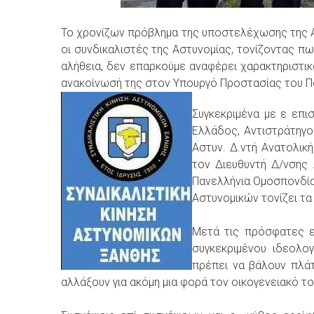
Το χρονίζων πρόβλημα της υποστελέχωσης της 
οι συνδικαλιστές της Αστυνομίας, τονίζοντας πω
αλήθεια, δεν επαρκούμε αναφέρει χαρακτηριστικ
ανακοίνωσή της στον Υπουργό Προστασίας του Πο
Συγκεκριμένα με ε επι
Ελλάδος, Αντιστράτηγο
Αστυν. Δ.ντή Ανατολικ
τον Διευθυντή Δ/νσης 
Πανελλήνια Ομοσπονδία 
Αστυνομικών τονίζει τα
Μετά τις πρόσφατες ε
συγκεκριμένου ιδεολο
πρέπει να βάλουν πλάτ
αλλάξουν για ακόμη μια φορά τον οικογενειακό το