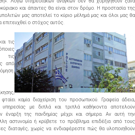
φθη». Λόγω υπηρεσιακών αναγκών δεν θα χορηγηθούν ξανά
κύριακο και άπαντες θα είναι στον δρόμο. Η προστασία της
μπολιτών μας αποτελεί το κύριο μέλημά μας και όλοι μας θα
α επιτευχθεί ο στόχος αυτός.
αι τις
όποιες
ς τις
υς από
νόμηση
ίκησης,
ταίει καμία διαχείριση του προσωπικού. Γραφεία άδεια,
ί υπηρεσίας με διπλά και τριπλά καθήκοντα αποτελούν
ην έναρξη της πανδημίας μέχρι και σήμερα. Αν αυτή την
 άλλη αστυνομία ή κρύβετε το πρόβλημα επιδέξια από τους
έες διαταγές, χωρίς να ενδιαφέρεστε πώς θα υλοποιηθούν