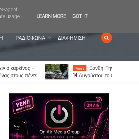
ser-agent
ate usage
LEARN MORE
GOT IT
Η
ΡΑΔΙΟΦΩΝΑ
ΔΙΑΦΗΜΙΣΗ
–
Ξάνθη: Την Παρασκευή
News
τε
14 Αυγούστου το παζάρι λόγω
του Δεκαπενταύγουστου