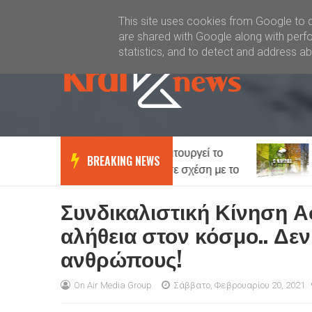
Καλώς ήλθατε
Kral News
This site uses cookies from Google to de
are shared with Google along with perfo
statistics, and to detect and address a
Πως λειτουργεί το
Καιρός
Lifestyle
News
BREAKING NEWS
γυναικείο μυαλό σε σχέση με το
με τοπικές βρο
αντρικό…
Έως 38 βαθμο
Συνδικαλιστική Κίνηση Α
αλήθεια στον κόσμο.. Δεν
ανθρώπους!
On Air Media Group
Σάββατο, Φεβρουαρίου 20, 2021