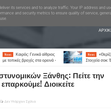
liver its services and to analyze traffic. Your IP address and u
rmance and security metrics to ensure quality of service, gener
buse.
ΑΡΧΙΚ
: Γενικά αίθριος
«Θερίζει» ο καρκίνος 
News
χές στα ορεινά -
Στοιχεία σοκ: Ένας στους πέν
ύς ο υδράργυρος
ανθρώπους θα νοσήσει
στυνομικών Ξάνθης: Πείτε την
 επαρκούμε! Διοικείτε
Δεν Υπάρχουν Σχόλια