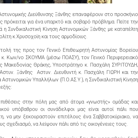
Αστυνομικής Διεύθυνσης Ξάνθης επαναφέρουν στο προσκήνιο
ς πρόκειται για ένα υπαρκτό και σοβαρό πρόβλημα. Πείτε την
ά η Συνδικαλιστική Κίνηση Αστυνομικών Ξάνθης με καταπέλτη
λίτη κ.Χρυσοχοϊη και τους αρμοδίοιυς.
στολή της προς τον Γενικό Επιθεωρητή Αστυνομίας Βορείου
 κ. Κων/νο ΣΚΟΥΜΑ (μέσω ΠΟΑΣΥ), τον Γενικό Περιφερειακό
ής Μακεδονίας Θράκης, Υποστράτηγο κ. Πασχάλη ΣΥΡΙΤΟΥΔΗ,
Αστυν. Ξάνθης Αστυν. Διευθυντή κ. Πασχάλη ΓΙΩΡΗ και την
Αστυνομικών Υπαλλήλων (Π.Ο.ΑΣ.Υ.), η Συνδικαλιστική Κίνηση
 εξής:
πιθέσεις στην πόλη μας από άτομα «γνωστής» ομάδας και
γικού υπόβαθρου οι συνάδελφοι μας είναι αυτοί πάλι που
η, να μην ξεκουραστούν επιτέλους ένα Σαββατοκύριακο, να
υς σχεδιασμό, να λείψουν πάλι από τις οικογένειες τους.