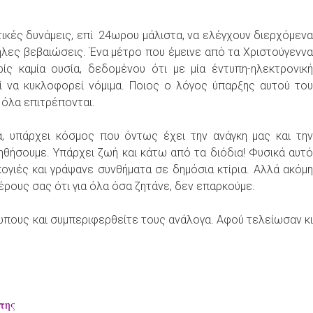
κές δυνάμεις, επί 24ωρου μάλιστα, να ελέγχουν διερχόμενα
ληλες βεβαιώσεις. Ένα μέτρο που έμεινε από τα Χριστούγεννα
ρίς καμία ουσία, δεδομένου ότι με μία έντυπη-ηλεκτρονική
ί να κυκλοφορεί νόμιμα. Ποιος ο λόγος ύπαρξης αυτού του
 όλα επιτρέπονται.
α, υπάρχει κόσμος που όντως έχει την ανάγκη μας και την
ηθήσουμε. Υπάρχει ζωή και κάτω από τα διόδια! Φυσικά αυτό
ογιές και γράψανε συνθήματα σε δημόσια κτίρια. Αλλά ακόμη
ους σας ότι για όλα όσα ζητάνε, δεν επαρκούμε.
ώπους και συμπεριφερθείτε τους ανάλογα. Αφού τελείωσαν κι
της