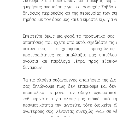
Συσκέψεις επί συσκέψεων και ο «κύβος ερρί
ημερήσιες αναπαύσεις για το προσεχές Σαββατο
δημόσιας περιουσίας και της περιουσίας των συ
τηρήσουμε τον όρκο μας και θα είμαστε έξω για ν
Σκεφτείτε όμως μια φορά το προσωπικό σας κ
απαιτήσεις που έχετε από αυτό, σχεδιάστε τις 
αστυνομικές επιχειρήσεις ιεραρχώντα
προτεραιότητες και απαλλάξτε μας επιτέλο
ανούσια και παράλογα μέτρα προς εξοικο
δυνάμεων.
Για τις ολοένα αυξανόμενες απαιτήσεις της Διο
σας δηλώνουμε πως δεν επαρκούμε και δεν φ
περιπολικά με μόνο τον οδηγό, αξιωματικο
καθημερινότητα για όλους μας ειδικά από τ
πραγματικότητα την αγνοείτε, τότε διοικείτε
ανωτέρους σας, λέγοντας συνεχώς «ναι» σε ν