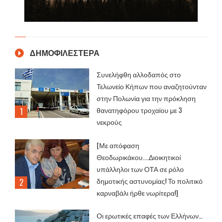
ΔΗΜΟΦΙΛΕΣΤΕΡΑ
Συνελήφθη αλλοδαπός στο
Τελωνείο Κήπων που αναζητούνταν
στην Πολωνία για την πρόκληση
θανατηφόρου τροχαίου με 3
νεκρούς
[Με απόφαση
Θεοδωρικάκου....Διοικητικοί
υπάλληλοι των ΟΤΑ σε ρόλο
δημοτικής αστυνομίας! Το πολιτικό
καρναβάλι ήρθε νωρίτερα!]
Οι ερωτικές επαφές των Ελλήνων…