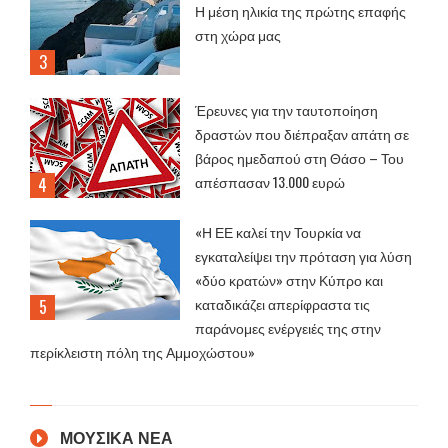
Η μέση ηλικία της πρώτης επαφής
στη χώρα μας
Έρευνες για την ταυτοποίηση
δραστών που διέπραξαν απάτη σε
βάρος ημεδαπού στη Θάσο – Του
απέσπασαν 13.000 ευρώ
«Η ΕΕ καλεί την Τουρκία να
εγκαταλείψει την πρόταση για λύση
«δύο κρατών» στην Κύπρο και
καταδικάζει απερίφραστα τις
παράνομες ενέργειές της στην
περίκλειστη πόλη της Αμμοχώστου»
ΜΟΥΣΙΚΑ ΝΕΑ