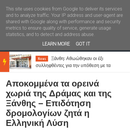
Καλώς ήλθατε
Kral News
This site uses cookies from Google to deliver its services
and to analyze traffic. Your IP address and user-agent are
shared with Google along with performance and security
metrics to ensure quality of service, generate usage
statistics, and to detect and address abuse.
LEARN MORE
GOT IT
Ξάνθη: Αθωώθηκαν οι έξι
News
BRE
συλληφθέντες για την υπόθεση με τα
τυχερά παίγνια σε καφενείο
Αποκομμένα τα ορεινά
AKIN
χωριά της Δράμας και της
Ξάνθης – Επιδότηση
G
δρομολογίων ζητά η
Ελληνική Λύση
NEW