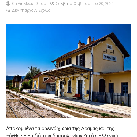
On Air Media Group
Σάββατο, Φεβρουαρίου 20, 2021
Δεν Υπάρχουν Σχόλια
S
Αποκομμένα τα ορεινά χωριά της Δράμας και της
Ξάνθης – Επιδότηση δρομολογίων ζητά η Ελληνική