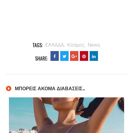
TAGS:
ΕΛΛΑΔΑ,
Κόσμος,
News,
SHARE:
ΜΠΟΡΕΙΣ ΑΚΟΜΑ ΔΙΑΒΑΣΕΙΣ..