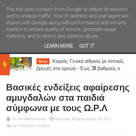
Καλώς ήλθατε
Kral News
This site uses cookies from Google to deliver its services
and to analyze traffic. Your IP address and user-agent are
shared with Google along with performance and security
metrics to ensure quality of service, generate usage
statistics, and to detect and address abuse.
LEARN MORE
GOT IT
Καιρός: Γενικά αίθριος με τοπικές
News
BRE
βροχές στα ορεινά - Έως 38 βαθμούς ο
υδράργυρος
Βασικές ενδείξεις αφαίρεσης
AKIN
αμυγδαλών στα παιδιά
σύμφωνα με τους Ω.Ρ.Λ
G
On Air Media Group
Κυριακή, Φεβρουαρίου 28, 2021
Δεν Υπάρχουν Σχόλια
NEW