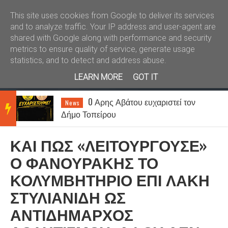
Καλώς ήλθατε
Kral News
This site uses cookies from Google to deliver its services
and to analyze traffic. Your IP address and user-agent are
shared with Google along with performance and security
metrics to ensure quality of service, generate usage
statistics, and to detect and address abuse.
LEARN MORE
GOT IT
O Αρης Αβάτου ευχαριστεί τον
News
BRE
Δήμο Τοπείρου
ΚΑΙ ΠΩΣ «ΛΕΙΤΟΥΡΓΟΥΣΕ»
AKIN
Ο ΦΑΝΟΥΡΑΚΗΣ ΤΟ
ΚΟΛΥΜΒΗΤΗΡΙΟ ΕΠΙ ΛΑΚΗ
G
ΣΤΥΛΙΑΝΙΔΗ ΩΣ
ΑΝΤΙΔΗΜΑΡΧΟΣ
NEW