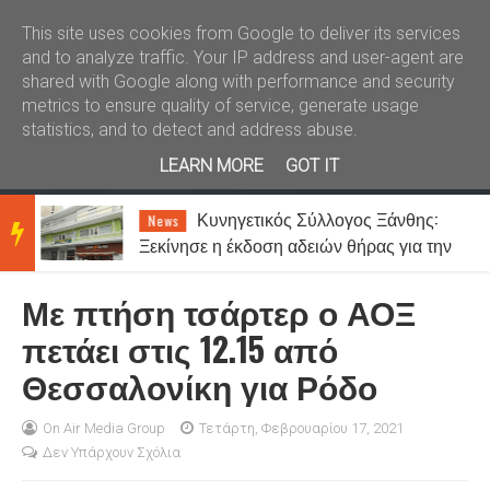
Καλώς ήλθατε
Kral News
This site uses cookies from Google to deliver its services
and to analyze traffic. Your IP address and user-agent are
shared with Google along with performance and security
metrics to ensure quality of service, generate usage
statistics, and to detect and address abuse.
LEARN MORE
GOT IT
ση
Κυνηγετικός Σύλλογος Ξάνθης:
News
BRE
Ξεκίνησε η έκδοση αδειών θήρας για την
περίοδο 2026-2027
Με πτήση τσάρτερ ο ΑΟΞ
AKIN
πετάει στις 12.15 από
Θεσσαλονίκη για Ρόδο
G
On Air Media Group
Τετάρτη, Φεβρουαρίου 17, 2021
Δεν Υπάρχουν Σχόλια
NEW