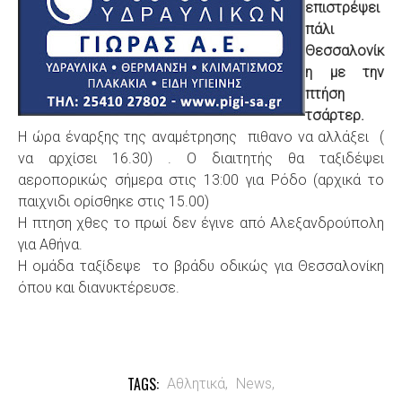
επιστρέψει
πάλι
Θεσσαλονίκ
η με την
πτήση
τσάρτερ.
Η ώρα έναρξης της αναμέτρησης πιθανο να αλλάξει (
να αρχίσει 16.30) . Ο διαιτητής θα ταξιδέψει
αεροπορικώς σήμερα στις 13:00 για Ρόδο (αρχικά το
παιχνιδι ορίσθηκε στις 15.00)
Η πτηση χθες το πρωί δεν έγινε από Αλεξανδρούπολη
για Αθήνα.
Η ομάδα ταξίδεψε το βράδυ οδικώς για Θεσσαλονίκη
όπου και διανυκτέρευσε.
TAGS:
Αθλητικά,
News,