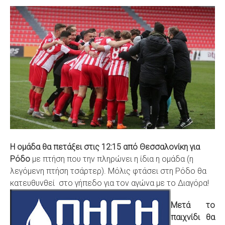
S
Η ομάδα θα πετάξει στις 12:15 από Θεσσαλονίκη για
Ρόδο
με πτήση που την πληρώνει η ίδια η ομάδα (η
λεγόμενη πτήση τσάρτερ). Μόλις φτάσει στη Ρόδο θα
κατευθυνθεί στο γήπεδο για τον αγώνα με το Διαγόρα!
Μετά το
παιχνίδι θα