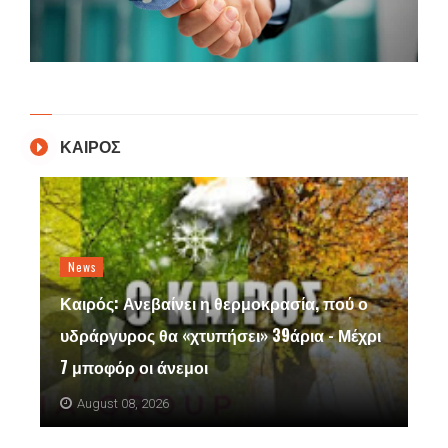
ΚΑΙΡΟΣ
News
Καιρός: Ανεβαίνει η θερμοκρασία, πού ο
υδράργυρος θα «χτυπήσει» 39άρια - Μέχρι
7 μποφόρ οι άνεμοι
August 08, 2026